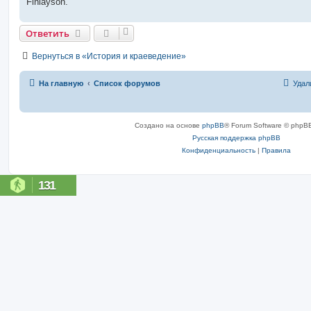
Finlayson.
Ответить
Вернуться в «История и краеведение»
На главную
Список форумов
Удал
Создано на основе
phpBB
® Forum Software © phpBB
Русская поддержка phpBB
Конфиденциальность
|
Правила
131