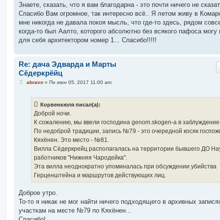
о
Знаете, сказать, что я вам благодарна - это почти ничего не сказат
б
Спасибо Вам огромное, так интересно всё.. Я летом живу в Комар
щ
е
мне никогда не давала покоя мысль, что где-то здесь, рядом совс
н
когда-то был Аалто, которого абсолютно без всякого пафоса могу 
и
е
для себя архитектором номер 1... Спасибо!!!!!
Re: дача Эдварда и Марты
Сёдеркрёйц
С
abravo
»
Пн июн 05, 2017 11:00 am
о
о
б
Корвенкюля писал(а):
щ
е
Доброй ночи.
н
К сожалению, мы ввели господина genom.skogen-а в заблуждение
и
е
По недоброй традиции, запись №79 - это очередной косяк госпож
Кяхёнен. Это место - №81.
Вилла Сёдеркрейц располагалась на территории бывшего ДО На
работников "Нижняя Чародейка".
Эта вилла неоднократно упоминалась при обсуждении убийства
Герценштейна и маршрутов действующих лиц.
Доброе утро.
То-то я никак не мог найти ничего подходящего в архивных запися
участкам на месте №79 по Кяхёнен...
Спасибо!