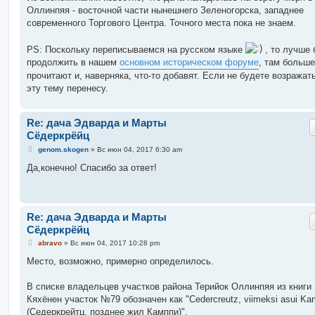
Оллинпяя - восточной части нынешнего Зеленогорска, западнее
современного Торгового Центра. Точного места пока не знаем.
PS: Поскольку переписываемся на русском языке
, то лучше 
продолжить в нашем
основном историческом форуме
, там больше
прочитают и, наверняка, что-то добавят. Если не будете возражать
эту тему перенесу.
Re: дача Эдварда и Марты
Сёдеркрёйц
С
genom.skogen
»
Вс июн 04, 2017 6:30 am
о
о
Да,конечно! Спасибо за ответ!
б
щ
е
н
и
Re: дача Эдварда и Марты
е
Сёдеркрёйц
С
abravo
»
Вс июн 04, 2017 10:28 pm
о
о
Место, возможно, примерно определилось.
б
щ
е
В списке владельцев участков района Терийок Оллинпяя из книги 
н
Кяхёнен участок №79 обозначен как "Cedercreutz, viimeksi asui Ka
и
е
(Седеркрейтц, позднее жил Камппи)".