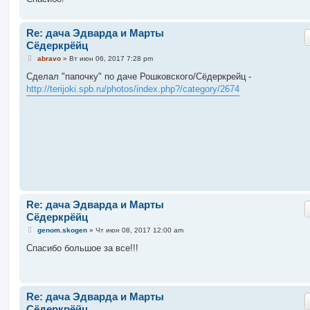
Re: дача Эдварда и Марты
Сёдеркрёйц
С
abravo
»
Вт июн 06, 2017 7:28 pm
о
о
Сделал "папочку" по даче Рошковского/Сёдеркрейц -
б
http://terijoki.spb.ru/photos/index.php?/category/2674
щ
е
н
и
е
Re: дача Эдварда и Марты
Сёдеркрёйц
С
genom.skogen
»
Чт июн 08, 2017 12:00 am
о
о
Спасибо большое за все!!!
б
щ
е
н
и
Re: дача Эдварда и Марты
е
Сёдеркрёйц