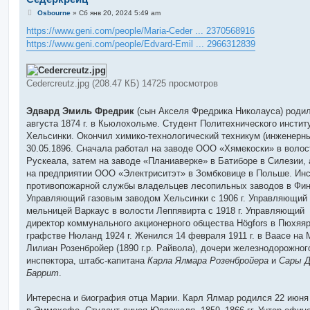
С
Osbourne
»
Сб янв 20, 2024 5:49 am
о
о
https://www.geni.com/people/Maria-Ceder ... 2370568916
б
https://www.geni.com/people/Edvard-Emil ... 2966312839
щ
е
н
и
е
Cedercreutz.jpg (208.47 КБ) 14725 просмотров
Эдвард Эмиль Фредрик
(сын Акселя Фредрика Николауса) родил
августа 1874 г. в Кьюлохольме. Студент Политехнического инстит
Хельсинки. Окончил химико-технологический техникум (инженерн
30.05.1896. Сначала работал на заводе ООО «Хямекоски» в волос
Рускеала, затем на заводе «Планиаверке» в Батиборе в Силезии, 
на предприятии ООО «Электриситэт» в Зомбковице в Польше. Инс
противопожарной службы владельцев лесопильных заводов в Фи
Управляющий газовым заводом Хельсинки с 1906 г. Управляющий
мельницей Варкаус в волости Леппявирта с 1918 г. Управляющий
директор коммунального акционерного общества Högfors в Пюхяяр
графстве Нюланд 1924 г. Женился 14 февраля 1911 г. в Ваасе на 
Лилиан Розенбройер (1890 г.р. Райвола), дочери железнодорожног
инспектора, штабс-капитана
Карла Ялмара Розенбройера
и
Сары 
Баррит
.
Интересна и биография отца Марии. Карл Ялмар родился 22 июня 