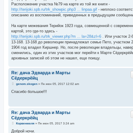
Расположение участка №79 на карте из той же книги -
http://terijoki.spb.ru/trk_showpic.php3 ... linpaa.gif
- неплохо соответс
описанию из воспоминаний, приведенных в предыдущем сообщен
На карте межевания Терийок 1923 года, совмещенной с современ
картой, это где-то здесь -
http://terijoki.spb.ru/trk_viewer.php?m ... la=28&zl=6
. Или участок 2-
13-168. 13-168 до революции принадлежал семье Пето, участком 2
1904 год владел Киршнер. Но, после революции владельцы, навер
сменились, один из этих участков мог перейти к Марте Сёдеркрёй
архивных записей об этом не нашел, еще поищу.
Re: дача Эдварда и Марты
Сёдеркрёйц
С
genom.skogen
»
Пн июн 05, 2017 12:02 am
о
о
Спасибо большое!!!
б
щ
е
н
и
Re: дача Эдварда и Марты
е
Сёдеркрёйц
С
Корвенкюля
»
Пн июн 05, 2017 3:24 am
о
о
Доброй ночи.