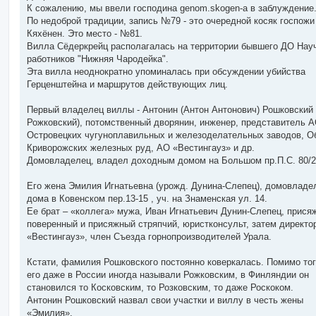
б
К сожалению, мы ввели господина genom.skogen-а в заблуждение
щ
е
По недоброй традиции, запись №79 - это очередной косяк госпожи
н
Кяхёнен. Это место - №81.
и
е
Вилла Сёдеркрейц располагалась на территории бывшего ДО Нау
работников "Нижняя Чародейка".
Эта вилла неоднократно упоминалась при обсуждении убийства
Герценштейна и маршрутов действующих лиц.
Первый владелец виллы - Антонин (Антон Антонович) Рошковский 
Рожковский), потомственный дворянин, инженер, представитель 
Островецких чугуноплавильных и железоделательных заводов, О
Криворожских железных руд, АО «Вестингауз» и др.
Домовладелец, владел доходным домом на Большом пр.П.С. 80/2
Его жена Эмилия Игнатьевна (урожд. Дунина-Слепец), домовладе
дома в Ковенском пер.13-15 , уч. на Знаменская ул. 14.
Ее брат – «коллега» мужа, Иван Игнатьевич Дунин-Слепец, прися
поверенный и присяжный стряпчий, юристконсульт, затем директо
«Вестингауз», член Съезда горнопроизводителей Урала.
Кстати, фамилия Рошковского постоянно коверкалась. Помимо тог
его даже в России иногда называли Рожковским, в Финляндии он
становился то Косковским, то Розковским, то даже Роскоком.
Антонин Рошковский назвал свои участки и виллу в честь жены
«Эмилия».