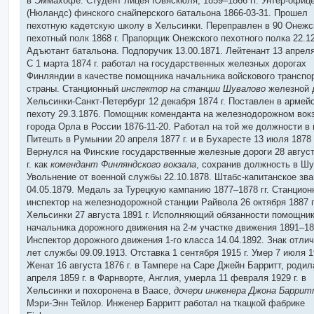
в Эммахофе. Студент лицея Ювяскюля, 1859–1866 гг. Унтер-офице
(Нюландс) финского снайперского батальона 1866-03-31. Прошел
пехотную кадетскую школу в Хельсинки. Переправлен в 90 Онежс
пехотный полк 1868 г. Прапорщик Онежского пехотного полка 22.12
Адъютант батальона. Подпоручик 13.00.1871. Лейтенант 13 апреля 
С 1 марта 1874 г. работал на государственных железных дорогах
Финляндии в качестве помощника начальника войскового транспо
страны. Станционный
инспектор на станции Шувалово
железной 
Хельсинки-Санкт-Петербург 12 декабря 1874 г. Поставлен в армей
пехоту 29.3.1876. Помощник коменданта на железнодорожном вок
города Орла в России 1876-11-20. Работал на той же должности в 
Питешть в Румынии 20 апреля 1877 г. и в Бухаресте 13 июля 1878 
Вернулся на Финские государственные железные дороги 28 август
г. как
комендант Финляндского вокзала
, сохранив должность в Шу
Увольнение от военной службы 22.10.1878. Штабс-капитанское зв
04.05.1879. Медаль за Турецкую кампанию 1877–1878 гг. Станцио
инспектор на железнодорожной станции Райвола 26 октября 1887 г.
Хельсинки 27 августа 1891 г. Исполняющий обязанности помощни
начальника дорожного движения на 2-м участке движения 1891–189
Инспектор дорожного движения 1-го класса 14.04.1892. Знак отлич
лет службы 09.09.1913. Отставка 1 сентября 1915 г. Умер 7 июля 19
Женат 16 августа 1876 г. в Тампере на Саре Джейн Барритт, родил
апреля 1859 г. в Фарнворте, Англия, умерла 11 февраля 1929 г. в
Хельсинки и похоронена в Ваасе,
дочери инженера Джона Барри
Мэри-Энн Тейлор. Инженер Барритт работал на ткацкой фабрике