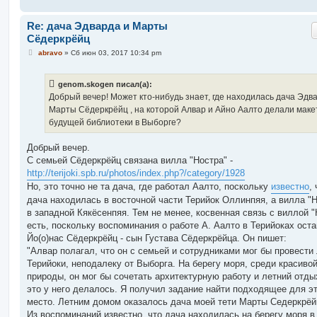
и
е
Re: дача Эдварда и Марты
Сёдеркрёйц
С
abravo
»
Сб июн 03, 2017 10:34 pm
о
о
б
genom.skogen писал(а):
щ
е
Добрый вечер! Может кто-нибудь знает, где находилась дача Эдв
н
Марты Сёдеркрёйц , на которой Алвар и Айно Аалто делали маке
и
е
будущей библиотеки в Выборге?
Добрый вечер.
С семьей Сёдеркрёйц связана вилла "Ностра" -
http://terijoki.spb.ru/photos/index.php?/category/1928
Но, это точно не та дача, где работал Аалто, поскольку
известно
,
дача находилась в восточной части Терийок Оллинпяя, а вилла "
в западной Кякёсенпяя. Тем не менее, косвенная связь с виллой "
есть, поскольку воспоминания о работе А. Аалто в Терийоках ост
Йо(о)нас Сёдеркрёйц - сын Густава Сёдеркрёйца. Он пишет:
"Алвар полагал, что он с семьей и сотрудниками мог бы провести 
Терийоки, неподалеку от Выборга. На берегу моря, среди красиво
природы, он мог бы сочетать архитектурную работу и летний отдых
это у него делалось. Я получил задание найти подходящее для э
место. Летним домом оказалось дача моей тети Марты Седеркрёй
Из воспоминаний известно, что дача находилась на берегу моря в