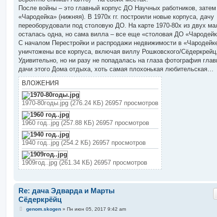
После войны – это главный корпус ДО Научных работников, зате
«Чародейка» (нижняя). В 1970х гг. построили новые корпуса, дачу
переоборудовали под столовую ДО. На карте 1970-80х из двух ма
осталась одна, но сама вилла – все еще «столовая ДО «Чародейк
С началом Перестройки и распродажи недвижимости в «Чародейк
уничтожены все корпуса, включая виллу Рошковского/Сёдеркрейц
Удивительно, но ни разу не попадалась на глаза фотография глав
дачи этого Дома отдыха, хоть самая плохонькая любительская…
ВЛОЖЕНИЯ
1970-80годы.jpg (276.24 КБ) 26957 просмотров
1960 год..jpg (257.88 КБ) 26957 просмотров
1940 год..jpg (254.2 КБ) 26957 просмотров
1909год..jpg (261.34 КБ) 26957 просмотров
Re: дача Эдварда и Марты
Сёдеркрёйц
С
genom.skogen
»
Пн июн 05, 2017 9:42 am
о