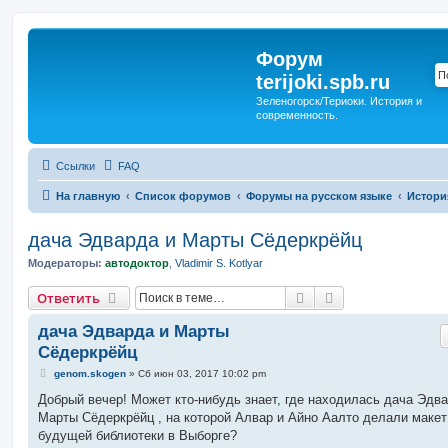
Форум
terijoki.spb.ru
Зеленогорск/Териоки. История и
современность.
Ссылки
FAQ
На главную
Список форумов
Форумы на русском языке
Истори
дача Эдварда и Марты Сёдеркрёйц
Модераторы:
автодоктор
,
Vladimir S. Kotlyar
Поиск
Расширенный п
Ответить
дача Эдварда и Марты
Сёдеркрёйц
С
genom.skogen
»
Сб июн 03, 2017 10:02 pm
о
о
Добрый вечер! Может кто-нибудь знает, где находилась дача Эдва
б
Марты Сёдеркрёйц , на которой Алвар и Айно Аалто делали макет
щ
е
будущей библиотеки в Выборге?
н