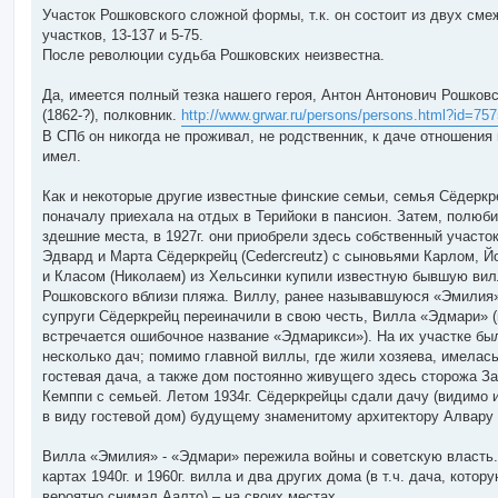
Участок Рошковского сложной формы, т.к. он состоит из двух см
участков, 13-137 и 5-75.
После революции судьба Рошковских неизвестна.
Да, имеется полный тезка нашего героя, Антон Антонович Рошков
(1862-?), полковник.
http://www.grwar.ru/persons/persons.html?id=757
В СПб он никогда не проживал, не родственник, к даче отношения 
имел.
Как и некоторые другие известные финские семьи, семья Сёдеркр
поначалу приехала на отдых в Терийоки в пансион. Затем, полюб
здешние места, в 1927г. они приобрели здесь собственный участок
Эдвард и Марта Сёдеркрейц (Cedercreutz) с сыновьями Карлом, Й
и Класом (Николаем) из Хельсинки купили известную бывшую ви
Рошковского вблизи пляжа. Виллу, ранее называвшуюся «Эмилия
супруги Сёдеркрейц переиначили в свою честь, Вилла «Эдмари» (
встречается ошибочное название «Эдмарикси»). На их участке бы
несколько дач; помимо главной виллы, где жили хозяева, имелас
гостевая дача, а также дом постоянно живущего здесь сторожа З
Кемппи с семьей. Летом 1934г. Сёдеркрейцы сдали дачу (видимо 
в виду гостевой дом) будущему знаменитому архитектору Алвару
Вилла «Эмилия» - «Эдмари» пережила войны и советскую власть.
картах 1940г. и 1960г. вилла и два других дома (в т.ч. дача, котор
вероятно снимал Аалто) – на своих местах.