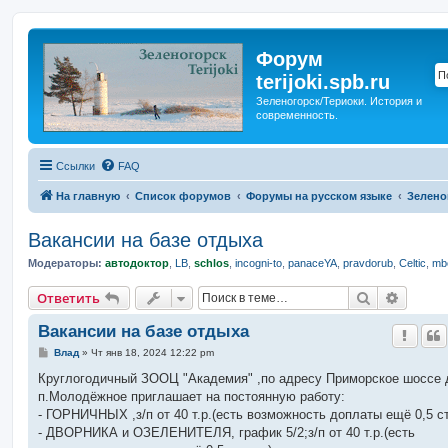
Форум
terijoki.spb.ru
Зеленогорск/Териоки. История и
современность.
Ссылки
FAQ
На главную
Список форумов
Форумы на русском языке
Зелено
Вакансии на базе отдыха
Модераторы:
автодоктор
,
LB
,
schlos
,
incogni-to
,
panaceYA
,
pravdorub
,
Celtic
,
mbo
Поиск
Расшир
Ответить
Вакансии на базе отдыха
С
Влад
»
Чт янв 18, 2024 12:22 pm
о
о
Круглогодичный ЗООЦ "Академия" ,по адресу Приморское шоссе д
б
п.Молодёжное приглашает на постоянную работу:
щ
е
- ГОРНИЧНЫХ ,з/п от 40 т.р.(есть возможность доплаты ещё 0,5 с
н
- ДВОРНИКА и ОЗЕЛЕНИТЕЛЯ, график 5/2;з/п от 40 т.р.(есть
и
е