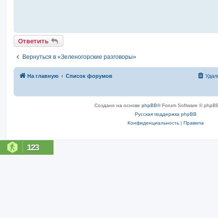
Ответить
Вернуться в «Зеленогорские разговоры»
На главную
Список форумов
Удал
Создано на основе
phpBB
® Forum Software © phpBB
Русская поддержка phpBB
Конфиденциальность
|
Правила
123