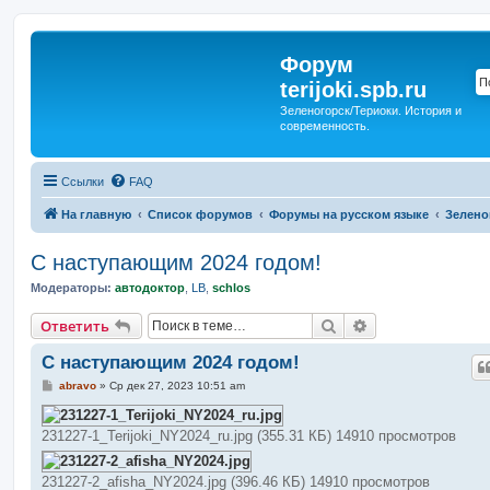
Форум
terijoki.spb.ru
Зеленогорск/Териоки. История и
современность.
Ссылки
FAQ
На главную
Список форумов
Форумы на русском языке
Зелено
С наступающим 2024 годом!
Модераторы:
автодоктор
,
LB
,
schlos
Поиск
Расширенный п
Ответить
С наступающим 2024 годом!
С
abravo
»
Ср дек 27, 2023 10:51 am
о
о
б
231227-1_Terijoki_NY2024_ru.jpg (355.31 КБ) 14910 просмотров
щ
е
н
и
231227-2_afisha_NY2024.jpg (396.46 КБ) 14910 просмотров
е