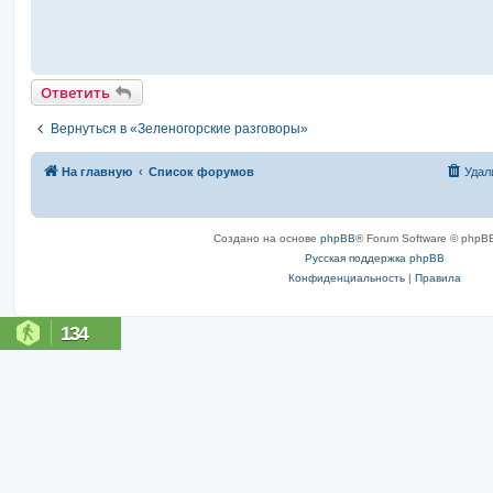
Ответить
Вернуться в «Зеленогорские разговоры»
На главную
Список форумов
Удал
Создано на основе
phpBB
® Forum Software © phpBB
Русская поддержка phpBB
Конфиденциальность
|
Правила
134