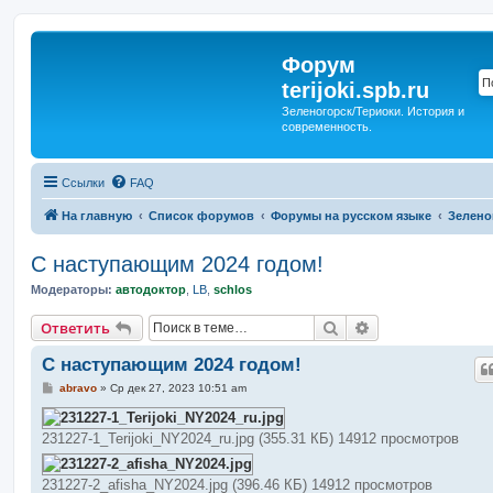
Форум
terijoki.spb.ru
Зеленогорск/Териоки. История и
современность.
Ссылки
FAQ
На главную
Список форумов
Форумы на русском языке
Зелено
С наступающим 2024 годом!
Модераторы:
автодоктор
,
LB
,
schlos
Поиск
Расширенный п
Ответить
С наступающим 2024 годом!
С
abravo
»
Ср дек 27, 2023 10:51 am
о
о
б
231227-1_Terijoki_NY2024_ru.jpg (355.31 КБ) 14912 просмотров
щ
е
н
и
231227-2_afisha_NY2024.jpg (396.46 КБ) 14912 просмотров
е