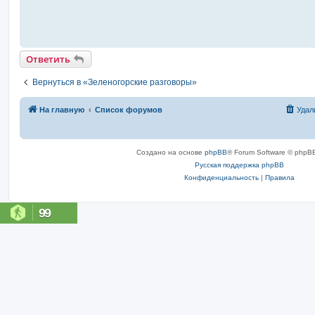
Ответить
Вернуться в «Зеленогорские разговоры»
На главную
Список форумов
Удал
Создано на основе
phpBB
® Forum Software © phpBB
Русская поддержка phpBB
Конфиденциальность
|
Правила
99