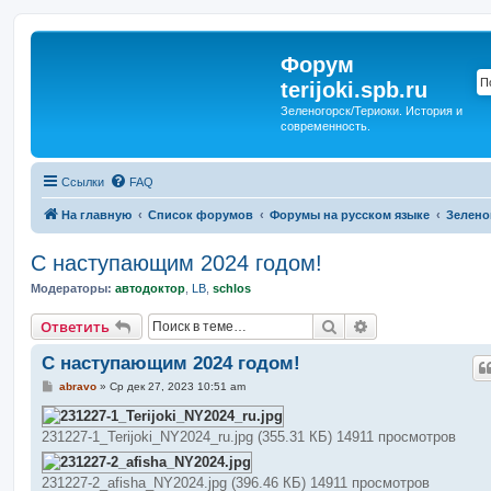
Форум
terijoki.spb.ru
Зеленогорск/Териоки. История и
современность.
Ссылки
FAQ
На главную
Список форумов
Форумы на русском языке
Зелено
С наступающим 2024 годом!
Модераторы:
автодоктор
,
LB
,
schlos
Поиск
Расширенный п
Ответить
С наступающим 2024 годом!
С
abravo
»
Ср дек 27, 2023 10:51 am
о
о
б
231227-1_Terijoki_NY2024_ru.jpg (355.31 КБ) 14911 просмотров
щ
е
н
и
231227-2_afisha_NY2024.jpg (396.46 КБ) 14911 просмотров
е