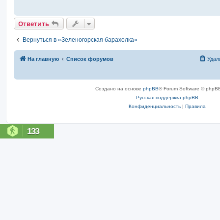
и
е
Ответить
Вернуться в «Зеленогорская барахолка»
На главную
Список форумов
Удал
Создано на основе
phpBB
® Forum Software © phpBB
Русская поддержка phpBB
Конфиденциальность
|
Правила
133