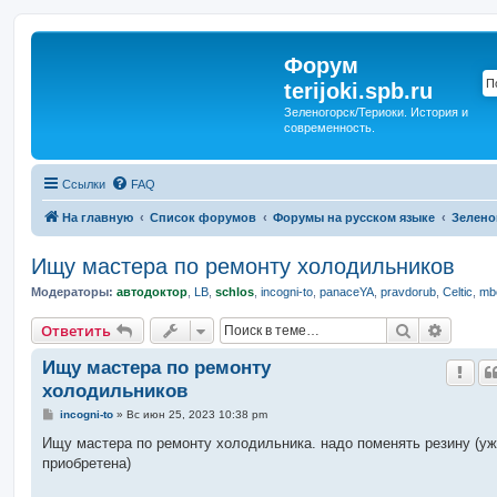
Форум
terijoki.spb.ru
Зеленогорск/Териоки. История и
современность.
Ссылки
FAQ
На главную
Список форумов
Форумы на русском языке
Зелено
Ищу мастера по ремонту холодильников
Модераторы:
автодоктор
,
LB
,
schlos
,
incogni-to
,
panaceYA
,
pravdorub
,
Celtic
,
mbo
Поиск
Расшир
Ответить
Ищу мастера по ремонту
холодильников
С
incogni-to
»
Вс июн 25, 2023 10:38 pm
о
о
Ищу мастера по ремонту холодильника. надо поменять резину (у
б
приобретена)
щ
е
н