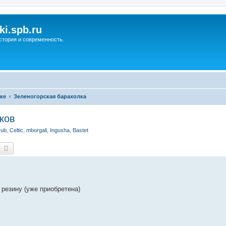
ki.spb.ru
стория и современность.
ке
Зеленогорская барахолка
ков
rub
,
Celtic
,
mborgali
,
Ingusha
,
Bastet
оиск
Расширенный поиск
резину (уже приобретена)