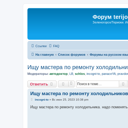
Форум terijo
Зеленогорск/Териоки. И
Ссылки
FAQ
На главную
Список форумов
Форумы на русском язы
Ищу мастера по ремонту холодильни
Модераторы:
автодоктор
,
LB
,
schlos
,
incogni-to
,
panaceYA
,
pravdo
П
Ответить
Ищу мастера по ремонту холодильников
С
incogni-to
»
Вс июн 25, 2023 10:38 pm
о
о
Ищу мастера по ремонту холодильника. надо поменять 
б
щ
е
н
и
е