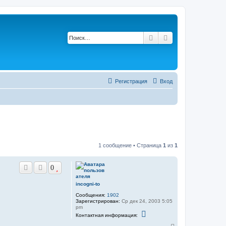
Поиск
Расширенный по
Регистрация
Вход
1 сообщение • Страница
1
из
1
0
incogni-to
Сообщения:
1902
Зарегистрирован:
Ср дек 24, 2003 5:05
pm
К
Контактная информация:
о
н