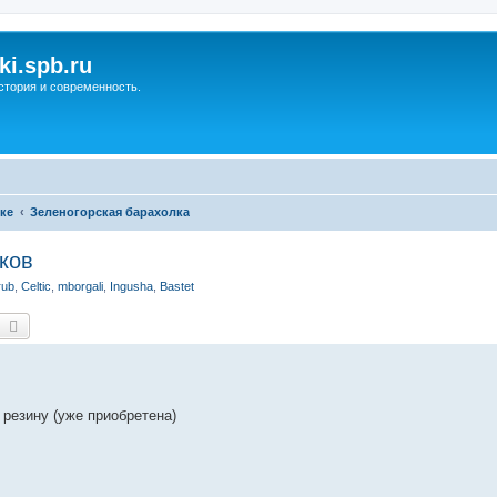
ki.spb.ru
стория и современность.
ке
Зеленогорская барахолка
ков
rub
,
Celtic
,
mborgali
,
Ingusha
,
Bastet
оиск
Расширенный поиск
резину (уже приобретена)