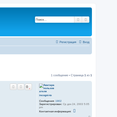
Поиск
Расширенный по
Регистрация
Вход
1 сообщение • Страница
1
из
1
0
incogni-to
Сообщения:
1902
Зарегистрирован:
Ср дек 24, 2003 5:05
pm
К
Контактная информация:
о
н