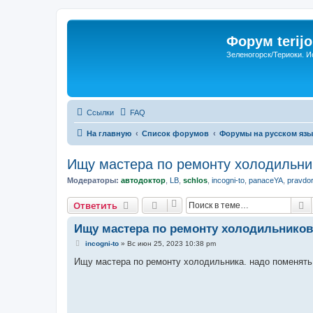
Форум terijo
Зеленогорск/Териоки. И
Ссылки
FAQ
На главную
Список форумов
Форумы на русском язы
Ищу мастера по ремонту холодильни
Модераторы:
автодоктор
,
LB
,
schlos
,
incogni-to
,
panaceYA
,
pravdo
П
Ответить
Ищу мастера по ремонту холодильников
С
incogni-to
»
Вс июн 25, 2023 10:38 pm
о
о
Ищу мастера по ремонту холодильника. надо поменять 
б
щ
е
н
и
е