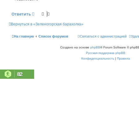
е
Ответить
Вернуться в «Зеленогорская барахолка»
На главную
Список форумов
Связаться с администрацией
Удал
Создано на основе
phpBB
® Forum Software © phpBB
Русская поддержка phpBB
Конфиденциальность
|
Правила
82