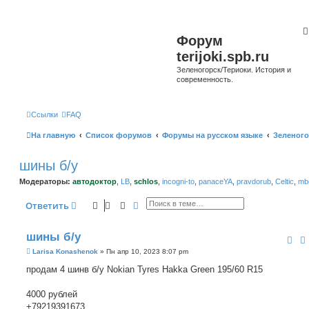
Форум
terijoki.spb.ru
Зеленогорск/Териоки. История и
современность.
Ссылки
FAQ
На главную
Список форумов
Форумы на русском языке
Зеленого
шины б/у
Модераторы:
автодоктор
,
LB
,
schlos
,
incogni-to
,
panaceYA
,
pravdorub
,
Celtic
,
mbo
Поиск
Расширенный поиск
Ответить
шины б/у
С
Larisa Konashenok
»
Пн апр 10, 2023 8:07 pm
о
о
продам 4 шинв б/у Nokian Tyres Hakka Green 195/60 R15
б
щ
е
4000 рублей
н
+79219391673
и