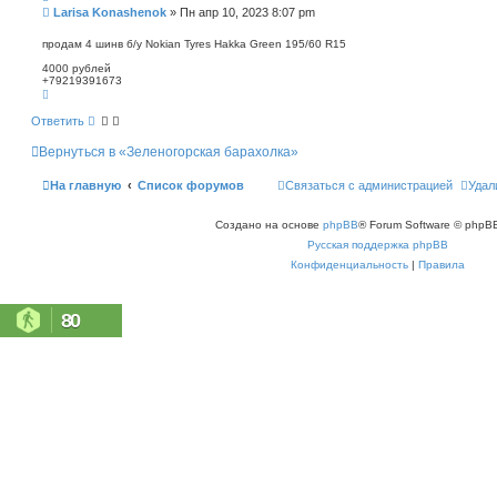
п
С
Larisa Konashenok
»
Пн апр 10, 2023 8:07 pm
о
о
и
о
продам 4 шинв б/у Nokian Tyres Hakka Green 195/60 R15
с
б
к
4000 рублей
щ
+79219391673
е
В
н
е
р
и
Ответить
н
е
у
Вернуться в «Зеленогорская барахолка»
т
ь
с
На главную
Список форумов
Связаться с администрацией
Удал
я
к
н
Создано на основе
phpBB
® Forum Software © phpBB
а
ч
Русская поддержка phpBB
а
л
Конфиденциальность
|
Правила
у
80