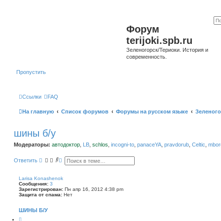
Форум
terijoki.spb.ru
Зеленогорск/Териоки. История и
современность.
Пропустить
Ссылки
FAQ
На главную
Список форумов
Форумы на русском языке
Зеленого
шины б/у
Модераторы:
автодоктор
,
LB
,
schlos
,
incogni-to
,
panaceYA
,
pravdorub
,
Celtic
,
mborg
П
Р
Ответить
о
а
и
с
с
ш
Larisa Konashenok
к
и
Сообщения:
3
р
Зарегистрирован:
Пн апр 16, 2012 4:38 pm
е
Защита от спама:
Нет
н
н
ШИНЫ Б/У
ы
й