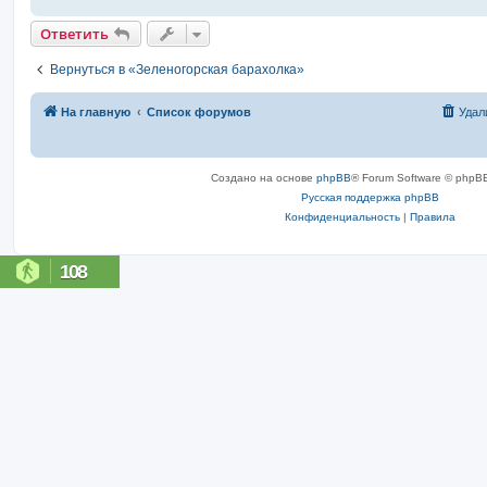
Ответить
Вернуться в «Зеленогорская барахолка»
На главную
Список форумов
Удал
Создано на основе
phpBB
® Forum Software © phpBB
Русская поддержка phpBB
Конфиденциальность
|
Правила
108