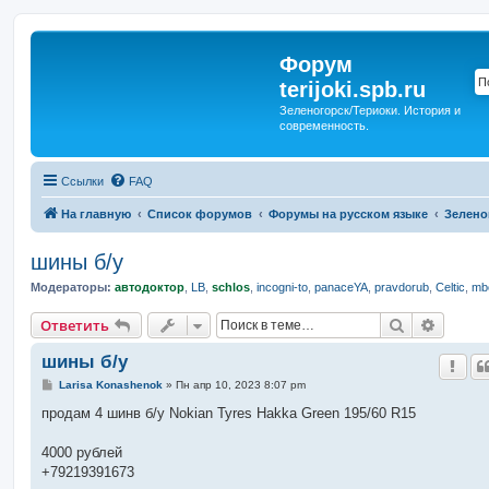
Форум
terijoki.spb.ru
Зеленогорск/Териоки. История и
современность.
Ссылки
FAQ
На главную
Список форумов
Форумы на русском языке
Зелено
шины б/у
Модераторы:
автодоктор
,
LB
,
schlos
,
incogni-to
,
panaceYA
,
pravdorub
,
Celtic
,
mbo
Поиск
Расшир
Ответить
шины б/у
С
Larisa Konashenok
»
Пн апр 10, 2023 8:07 pm
о
о
продам 4 шинв б/у Nokian Tyres Hakka Green 195/60 R15
б
щ
е
4000 рублей
н
+79219391673
и
е