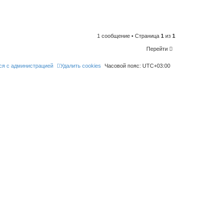
n
t
o
l
i
k
e
1 сообщение • Страница
1
из
1
t
h
Перейти
i
s
p
ся с администрацией
Удалить cookies
Часовой пояс:
UTC+03:00
o
s
t