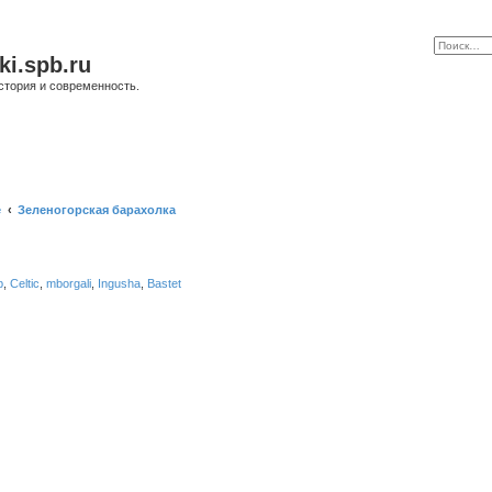
ki.spb.ru
стория и современность.
е
Зеленогорская барахолка
b
,
Celtic
,
mborgali
,
Ingusha
,
Bastet