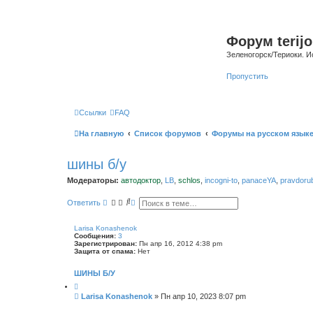
Форум terijo
Зеленогорск/Териоки. И
Пропустить
Ссылки
FAQ
На главную
Список форумов
Форумы на русском язык
шины б/у
Модераторы:
автодоктор
,
LB
,
schlos
,
incogni-to
,
panaceYA
,
pravdoru
П
Р
Ответить
о
а
и
с
с
ш
Larisa Konashenok
к
и
Сообщения:
3
р
Зарегистрирован:
Пн апр 16, 2012 4:38 pm
е
Защита от спама:
Нет
н
н
ШИНЫ Б/У
ы
й
п
С
Larisa Konashenok
»
Пн апр 10, 2023 8:07 pm
о
о
и