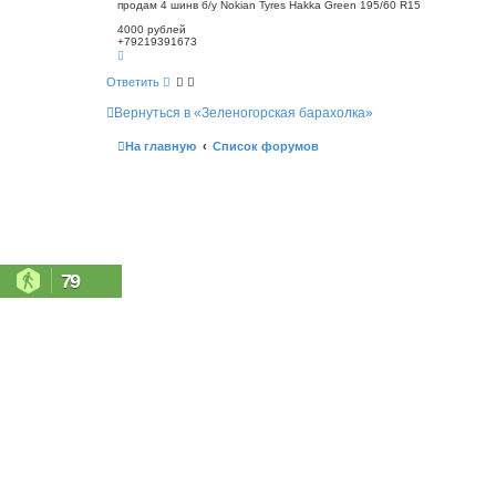
о
продам 4 шинв б/у Nokian Tyres Hakka Green 195/60 R15
с
б
к
4000 рублей
щ
+79219391673
е
В
н
е
р
и
Ответить
н
е
у
Вернуться в «Зеленогорская барахолка»
т
ь
с
На главную
Список форумов
я
к
н
а
ч
а
л
у
79