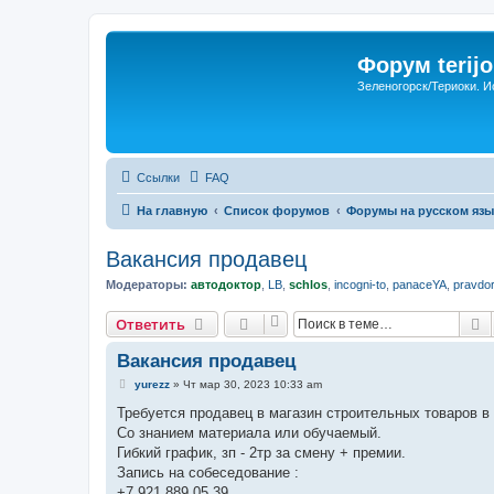
Форум terijo
Зеленогорск/Териоки. И
Ссылки
FAQ
На главную
Список форумов
Форумы на русском язы
Вакансия продавец
Модераторы:
автодоктор
,
LB
,
schlos
,
incogni-to
,
panaceYA
,
pravdo
П
Ответить
Вакансия продавец
С
yurezz
»
Чт мар 30, 2023 10:33 am
о
о
Требуется продавец в магазин строительных товаров в 
б
Со знанием материала или обучаемый.
щ
е
Гибкий график, зп - 2тр за смену + премии.
н
Запись на собеседование :
и
е
+7 921 889 05 39