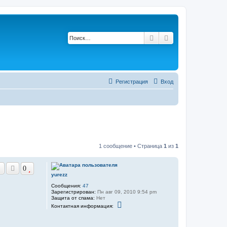
Поиск
Расширенный по
Регистрация
Вход
1 сообщение • Страница
1
из
1
0
yurezz
Сообщения:
47
Зарегистрирован:
Пн авг 09, 2010 9:54 pm
Защита от спама:
Нет
К
Контактная информация:
о
н
т