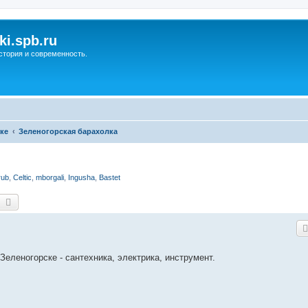
ki.spb.ru
стория и современность.
ке
Зеленогорская барахолка
rub
,
Celtic
,
mborgali
,
Ingusha
,
Bastet
оиск
Расширенный поиск
Зеленогорске - сантехника, электрика, инструмент.