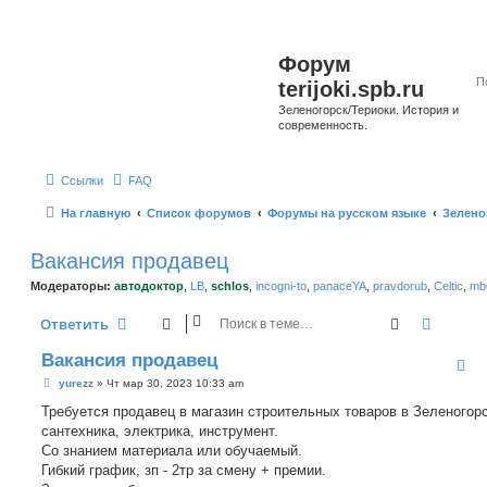
Форум
terijoki.spb.ru
Зеленогорск/Териоки. История и
современность.
Ссылки
FAQ
На главную
Список форумов
Форумы на русском языке
Зелено
Вакансия продавец
Модераторы:
автодоктор
,
LB
,
schlos
,
incogni-to
,
panaceYA
,
pravdorub
,
Celtic
,
mbo
Поиск
Расшир
Ответить
Вакансия продавец
С
yurezz
»
Чт мар 30, 2023 10:33 am
о
о
Требуется продавец в магазин строительных товаров в Зеленогорс
б
сантехника, электрика, инструмент.
щ
е
Со знанием материала или обучаемый.
н
Гибкий график, зп - 2тр за смену + премии.
и
е