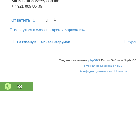
Запись на собеседование :
+7 921 889 05 39
Ответить
Вернуться в «Зеленогорская барахолка»
На главную
Список форумов
Удал
Создано на основе
phpBB
® Forum Software © phpBB
Русская поддержка phpBB
Конфиденциальность
|
Правила
78