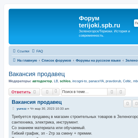
Форум
terijoki.spb.ru
Зеленогорск/Териоки. История и
современность.
Ссылки
FAQ
На главную
Список форумов
Форумы на русском языке
Зелено
Вакансия продавец
Модераторы:
автодоктор
,
LB
,
schlos
,
incogni-to
,
panaceYA
,
pravdorub
,
Celtic
,
mbo
Поиск
Расшир
Ответить
Вакансия продавец
С
yurezz
»
Чт мар 30, 2023 10:33 am
о
о
Требуется продавец в магазин строительных товаров в Зеленогорс
б
сантехника, электрика, инструмент.
щ
е
Со знанием материала или обучаемый.
н
Гибкий график, зп - 2тр за смену + премии.
и
е