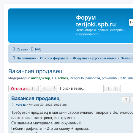
Форум
terijoki.spb.ru
Зеленогорск/Териоки. История и
современность.
Ссылки
FAQ
На главную
Список форумов
Форумы на русском языке
Зелено
Вакансия продавец
Модераторы:
автодоктор
,
LB
,
schlos
,
incogni-to
,
panaceYA
,
pravdorub
,
Celtic
,
mbo
Поиск
Расшир
Ответить
Вакансия продавец
С
yurezz
»
Чт мар 30, 2023 10:33 am
о
о
Требуется продавец в магазин строительных товаров в Зеленогорс
б
сантехника, электрика, инструмент.
щ
е
Со знанием материала или обучаемый.
н
Гибкий график, зп - 2тр за смену + премии.
и
е