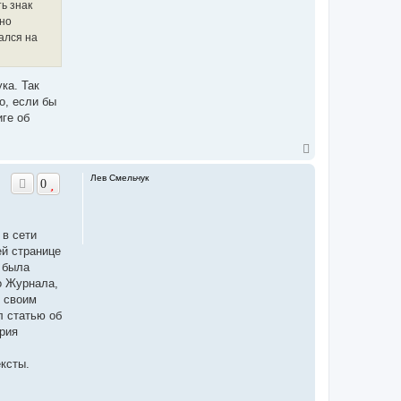
ь знак
а
ч
нно
а
ался на
л
у
ка. Так
о, если бы
иге об
В
е
р
Лев Смельчук
0
н
у
т
ь
 в сети
с
я
ей странице
к
 была
н
о Журнала,
а
д своим
ч
а
л статью об
л
Юрия
у
ксты.