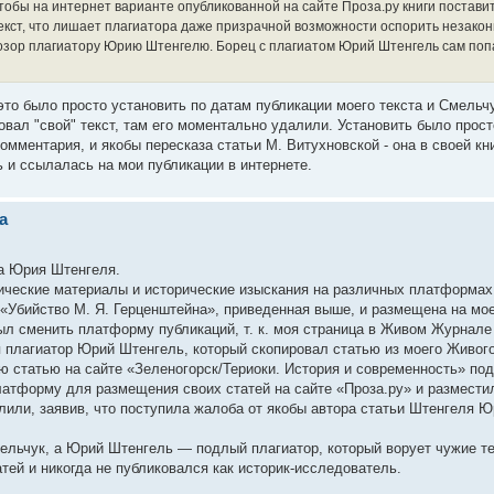
тобы на интернет варианте опубликованной на сайте Проза.ру книги поставит
кст, что лишает плагиатора даже призрачной возможности оспорить незако
Позор плагиатору Юрию Штенгелю. Борец с плагиатом Юрий Штенгель сам поп
это было просто установить по датам публикации моего текста и Смельчу
ковал "свой" текст, там его моментально удалили. Установить было прост
омментария, и якобы пересказа статьи М. Витухновской - она в своей кн
 и ссылалась на мои публикации в интернете.
а
а Юрия Штенгеля.
ические материалы и исторические изыскания на различных платформах
 «Убийство М. Я. Герценштейна», приведенная выше, и размещена на мо
ыл сменить платформу публикаций, т. к. моя страница в Живом Журнале
я плагиатор Юрий Штенгель, который скопировал статью из моего Живог
ою статью на сайте «Зеленогорск/Териоки. История и современность» по
латформу для размещения своих статей на сайте «Проза.ру» и размести
лили, заявив, что поступила жалоба от якобы автора статьи Штенгеля 
ельчук, а Юрий Штенгель — подлый плагиатор, который ворует чужие те
тей и никогда не публиковался как историк-исследователь.