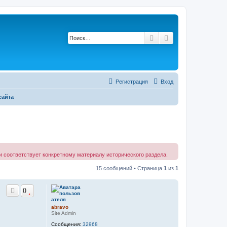
Поиск
Расширенный по
Регистрация
Вход
сайта
 соответствует конкретному материалу исторического раздела.
15 сообщений • Страница
1
из
1
0
abravo
Site Admin
Сообщения:
32968