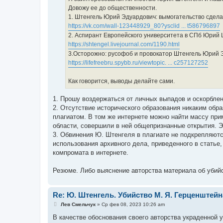
Довожу ее до общественности.
1. Штенгель Юрий Эдуардович: вымогательство сдел
https://vk.com/wall-123448929_80?ysclid ... t586796897
2. Аспирант Европейского университета в СПб Юрий 
https://shtengel.livejournal.com/1190.html
3.Осторожно: русофоб и провокатор Штенгель Юрий 
https://lifefreebru.spybb.ru/viewtopic. ... c257127252
Как говорится, выводы делайте сами.
1. Прошу воздержаться от личных выпадов и оскорблен
2. Отсутствие исторического образования никаким обр
плагиатом. В том же интернете можно найти массу пр
области, совершили в ней общепризнанные открытия. Э
3. Обвинения Ю. Штенгеля в плагиате не подкрепляютс
использования архивного дела, приведенного в статье, 
компромата в интернете.
Резюме. Либо выяснение авторства материала об убийс
Re: Ю. Штенгель. Убийство М. Я. Герценштейн
С
Лев Смельчук
»
Ср фев 08, 2023 10:26 am
о
о
В качестве обоснования своего авторства украденной 
б