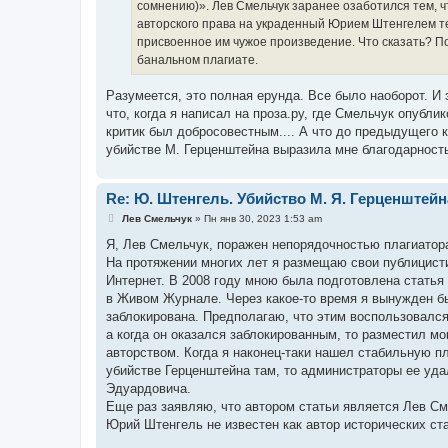
е
сомнению)». Лев Смельчук заранее озаботился тем, ч
авторского права на украденный Юрием Штенгелем те
присвоенное им чужое произведение. Что сказать? 
банальном плагиате.
Разумеется, это полная ерунда. Все было наоборот. И 
что, когда я написал на проза.ру, где Смельчук опубли
критик был добросовестным.... А что до предыдущего к
убийстве М. Герценштейна выразила мне благодарность
Re: Ю. Штенгель. Убийство М. Я. Герценштейн
С
Лев Смельчук
»
Пн янв 30, 2023 1:53 am
о
о
Я, Лев Смельчук, поражен непорядочностью плагиатор
б
На протяжении многих лет я размещаю свои публицист
щ
е
Интернет. В 2008 году мною была подготовлена статья
н
в Живом Журнале. Через какое-то время я вынужден б
и
е
заблокирована. Предполагаю, что этим воспользовалс
а когда он оказался заблокированным, то разместил м
авторством. Когда я наконец-таки нашел стабильную п
убийстве Герценштейна там, то администраторы ее уда
Эдуардовича.
Еще раз заявляю, что автором статьи является Лев См
Юрий Штенгель не известен как автор исторических ста