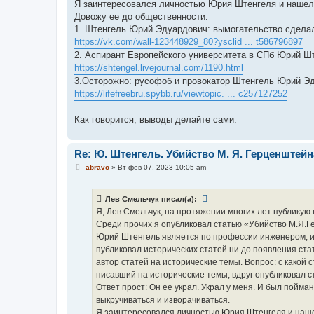
Я заинтересовался личностью Юрия Штенгеля и нашел
Довожу ее до общественности.
1. Штенгель Юрий Эдуардович: вымогательство сдела
https://vk.com/wall-123448929_80?ysclid ... t586796897
2. Аспирант Европейского университета в СПб Юрий Шт
https://shtengel.livejournal.com/1190.html
3.Осторожно: русофоб и провокатор Штенгель Юрий Э
https://lifefreebru.spybb.ru/viewtopic. ... c257127252
Как говорится, выводы делайте сами.
Re: Ю. Штенгель. Убийство М. Я. Герценштейн
С
abravo
»
Вт фев 07, 2023 10:05 am
о
о
б
Лев Смельчук писал(а):
щ
е
Я, Лев Смельчук, на протяжении многих лет публикую 
н
Среди прочих я опубликовал статью «Убийство М.Я.Г
и
е
Юрий Штенгель является по профессии инженером, ис
публиковал исторических статей ни до появления ст
автор статей на исторические темы. Вопрос: с какой
писавший на исторические темы, вдруг опубликовал 
Ответ прост: Он ее украл. Украл у меня. И был пойман
выкручиваться и изворачиваться.
Я заинтересовался личностью Юрия Штенгеля и наше