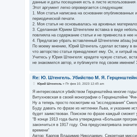
данные и даты посещения есть в листе использования 
щ
е
Этот аргумент легко опровергается следующим:
н
1. Моя статья написана на основании опубликованных 
и
е
периодической печати.
2. Моя статья не основывалась на архивных материал
3. Сделанная Юрием Штенгелем вставка в виде неболь
повлияла на содержание статьи и не привнесла в нее н
4. Предлагаю убрать вставленный Штенгелем абзац (на 
По моему мнению, Юрий Штенгель сделал вставку в вид
что авторство статьи принадлежит ему. Ох, и хитрый н
Учитесь у Юрия Штенгеля: крадете чужую статью, вста
не знакомился автор, и публикуете под своим именем! 
Re: Ю. Штенгель. Убийство М. Я. Герценштейн
С
Юрий Штенгель
»
Пт фев 10, 2023 12:45 am
о
о
Я интересовался убийством Герценштейна многие годы 
б
Витухновская в своей монографии о Герценштейне “Финс
щ
е
Ну а теперь просто посмотрим на “исследования” Смел
н
Буду давать по фразе из нетленки Льва, и указание ис
и
е
будет заимствован. Поиском по фразе каждый сможет 
“В конце 1913 года была утверждена «Большая програ
закончиться в 1917 году. Она предусматривала значит
времени”
Автор: Карпов Владимир Николаевич. Секретная миссия