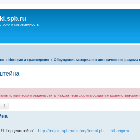
ki.spb.ru
стория и современность.
ке
История и краеведение
Обсуждение материалов исторического раздела 
штейна
ов исторического раздела сайта. Каждая тема форума создается администратором и
оиск
Расширенный поиск
йна
Я. Герценштейна" -
http://terijoki.spb.ru/history/templ.ph ... in&lang=ru
.