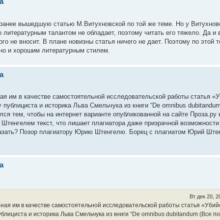
а
 ранее вышедшую статью М.Витухновской по той же теме. Но у Витухнов
 литературным талантом не обладает, поэтому читать его тяжело. Да и 
о не вносит. В плане новизны статья ничего не дает. Поэтому по этой 
ясно и хорошим литературным стилем.
а
ая им в качестве самостоятельной исследовательской работы статья «У
 публициста и историка Льва Смельчука из книги “De omnibus dubitandu
ся тем, чтобы на интернет варианте опубликованной на сайте Проза.ру 
 Штенгелем текст, что лишает плагиатора даже призрачной возможности
казать? Позор плагиатору Юрию Штенгелю. Борец с плагиатом Юрий Ште
а
Вт дек 20, 
ная им в качестве самостоятельной исследовательской работы статья «Убий
лициста и историка Льва Смельчука из книги “De omnibus dubitandum (Все п