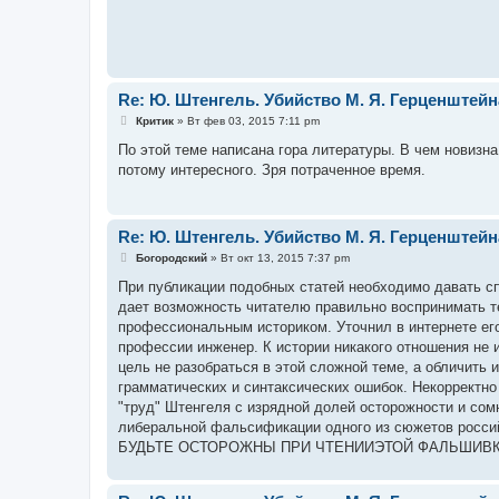
е
н
и
е
Re: Ю. Штенгель. Убийство М. Я. Герценштейн
С
Критик
»
Вт фев 03, 2015 7:11 pm
о
о
По этой теме написана гора литературы. В чем новизна
б
потому интересного. Зря потраченное время.
щ
е
н
и
е
Re: Ю. Штенгель. Убийство М. Я. Герценштейн
С
Богородский
»
Вт окт 13, 2015 7:37 pm
о
о
При публикации подобных статей необходимо давать спр
б
дает возможность читателю правильно воспринимать те
щ
е
профессиональным историком. Уточнил в интернете его
н
профессии инженер. К истории никакого отношения не
и
е
цель не разобраться в этой сложной теме, а обличить 
грамматических и синтаксических ошибок. Некорректно
"труд" Штенгеля с изрядной долей осторожности и сом
либеральной фальсификации одного из сюжетов россий
БУДЬТЕ ОСТОРОЖНЫ ПРИ ЧТЕНИИЭТОЙ ФАЛЬШИВК