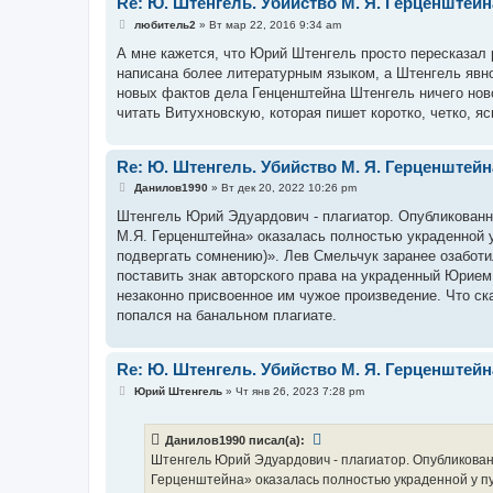
Re: Ю. Штенгель. Убийство М. Я. Герценштейн
С
любитель2
»
Вт мар 22, 2016 9:34 am
о
о
А мне кажется, что Юрий Штенгель просто пересказал
б
написана более литературным языком, а Штенгель явно
щ
е
новых фактов дела Генценштейна Штенгель ничего новог
н
читать Витухновскую, которая пишет коротко, четко, 
и
е
Re: Ю. Штенгель. Убийство М. Я. Герценштейн
С
Данилов1990
»
Вт дек 20, 2022 10:26 pm
о
о
Штенгель Юрий Эдуардович - плагиатор. Опубликованн
б
М.Я. Герценштейна» оказалась полностью украденной у
щ
е
подвергать сомнению)». Лев Смельчук заранее озаботил
н
поставить знак авторского права на украденный Юрием
и
е
незаконно присвоенное им чужое произведение. Что с
попался на банальном плагиате.
Re: Ю. Штенгель. Убийство М. Я. Герценштейн
С
Юрий Штенгель
»
Чт янв 26, 2023 7:28 pm
о
о
б
Данилов1990 писал(а):
щ
е
Штенгель Юрий Эдуардович - плагиатор. Опубликован
н
Герценштейна» оказалась полностью украденной у пуб
и