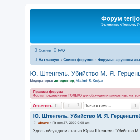
Форум terijo
Зеленогорск/Териоки. И
Ссылки
FAQ
На главную
Список форумов
Форумы на русском язы
Ю. Штенгель. Убийство М. Я. Герцен
Модераторы:
автодоктор
,
Vladimir S. Kotlyar
Правила форума
Форум предназначен ТОЛЬКО для обсуждения конкретных материал
П
Ответить
Ю. Штенгель. Убийство М. Я. Герценште
С
abravo
»
Пт ноя 27, 2009 9:08 am
о
о
Здесь обсуждаем статью Юрия Штенгеля "Убийство М. 
б
щ