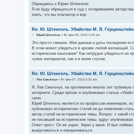
Обращаюсь к Юрию Штенгелю.
Я не буду обращаться в суд с оспариванием авторства
знать, что вы плагиатор и вор.
Re: Ю. Штенгель. Убийство М. Я. Герценштейн
С
Юрий Штенгель
»
Вс фев 05, 2023 4:55 pm
о
о
Это просто смешно. Мои данные и даты посещения есть 
б
В этом может убедиться в архиве любой желающий. Со
щ
е
исторические изыскания" Как нетрудно убедиться на п
н
чужих материалов, как и в моем случае.
и
е
Re: Ю. Штенгель. Убийство М. Я. Герценштейн
С
Лев Смельчук
»
Вт фев 07, 2023 4:31 am
о
о
Я, Лев Смельчук, на протяжении многих лет публикую п
б
интернете. Среди прочих я опубликовал статью «Убийс
щ
е
свою.
н
Юрий Штенгель является по профессии инженером, исто
и
е
публиковал исторических статей ни до появления стат
автор статей на исторические темы. Вопрос: с какой с
не писавший на исторические темы, вдруг опубликовал
Ответ прост: Он ее украл. Украл у меня. И был пойман 
выкручиваться и изворачиваться.