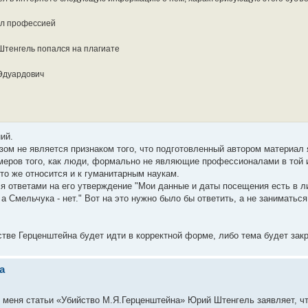
ал профессией
Штенгель попался на плагиате
Эдуардович
ий.
азом не является признаком того, что подготовленный автором материал
имеров того, как люди, формально не являющие профессионалами в той 
то же относится и к гуманитарным наукам.
я ответами на его утверждение "Мои данные и даты посещения есть в л
а Смельчука - нет." Вот на это нужно было бы ответить, а не заниматьс
тве Герценштейна будет идти в корректной форме, либо тема будет зак
а
у меня статьи «Убийство М.Я.Герценштейна» Юрий Штенгель заявляет, ч