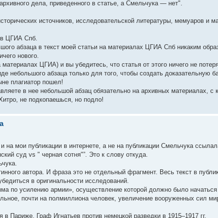
архивного дела, приведенного в статье, а Смельчука — нет".
исторических источников, исследовательской литературы, мемуаров и м
ов ЦГИА Спб.
шого абзаца в текст моей статьи на материалах ЦГИА Спб никаким обра
ичего нового.
материалах ЦГИА) и вы убедитесь, что статья от этого ничего не потер
е небольшого абзаца только для того, чтобы создать доказательную ба
ыне плагиатор пошел!
вляете в нее небольшой абзац обязательно на архивных материалах, с 
Хитро, не подкопаешься, но подло!
а
и на мои публикации в интернете, а не на публикации Смельчука ссылал
кий суд vs " черная сотня"”. Это к слову откуда.
ьчука.
тинного автора. И фраза это не отдельный фрагмент. Весь текст в публи
убедиться в оригинальности исследований.
мма по усилению армии», осуществление которой должно было начаться 
ельное, почти на полмиллиона человек, увеличение вооруженных сил ми
 в Париже. Граф Игнатьев против немецкой разведки в 1915–1917 гг.