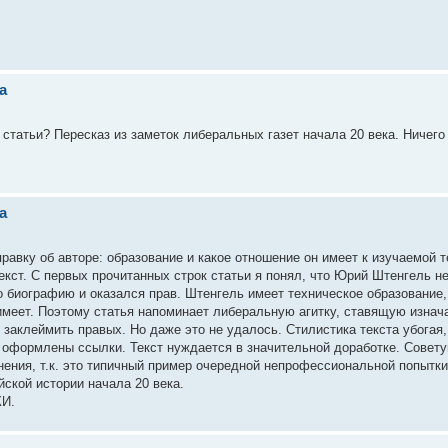
а
 статьи? Пересказ из заметок либеральных газет начала 20 века. Ничего 
а
авку об авторе: образование и какое отношение он имеет к изучаемой т
кст. С первых прочитанных строк статьи я понял, что Юрий Штенгель н
 биографию и оказался прав. Штенгель имеет техническое образование,
 имеет. Поэтому статья напоминает либеральную агитку, ставящую изна
и заклеймить правых. Но даже это не удалось. Стилистика текста убогая,
 оформлены ссылки. Текст нуждается в значительной доработке. Совету
нения, т.к. это типичный пример очередной непрофессиональной попытки
ской истории начала 20 века.
И.