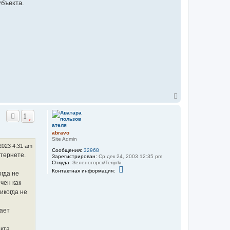
бъекта.
В
е
р
1
н
у
т
abravo
ь
Site Admin
2023 4:31 am
с
Сообщения:
32968
я
нтернете.
Зарегистрирован:
Ср дек 24, 2003 12:35 pm
к
Откуда:
Зеленогорск/Terijoki
н
К
Контактная информация:
гда не
о
а
н
ч
чен как
т
а
икогда не
а
л
к
у
т
нает
н
а
я
кта.
и