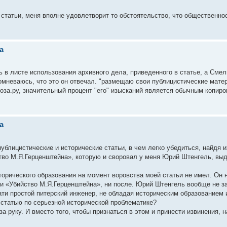
 статьи, меня вполне удовлетворит то обстоятельство, что общественно
а
в листе использования архивного дела, приведенного в статье, а Смель
мневаюсь, что это он отвечал. "размещаю свои публицистические мате
роза.ру, значительный процент "его" изысканий является обычным копир
а
ублицистические и исторические статьи, в чем легко убедиться, найдя и
тво М.Я.Герценштейна», которую и своровал у меня Юрий Штенгель, выд
рического образования на момент воровства моей статьи не имел. Он н
ьи «Убийство М.Я.Герценштейна», ни после. Юрий Штенгель вообще не з
тати простой питерский инженер, не обладая историческим образованием 
 статью по серьезной исторической проблематике?
за руку. И вместо того, чтобы признаться в этом и принести извинения, 