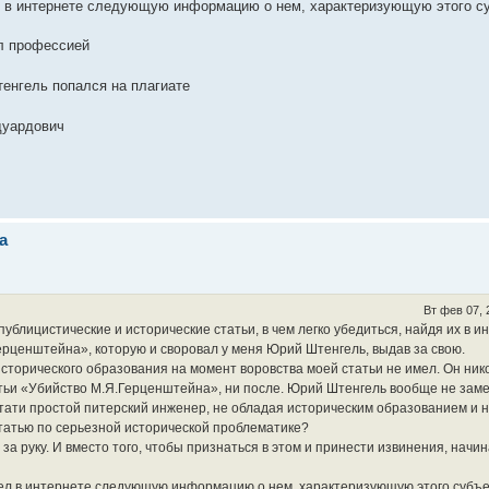
 в интернете следующую информацию о нем, характеризующую этого су
л профессией
енгель попался на плагиате
дуардович
а
Вт фев 07, 
публицистические и исторические статьи, в чем легко убедиться, найдя их в и
ерценштейна», которую и своровал у меня Юрий Штенгель, выдав за свою.
торического образования на момент воровства моей статьи не имел. Он нико
атьи «Убийство М.Я.Герценштейна», ни после. Юрий Штенгель вообще не заме
 стати простой питерский инженер, не обладая историческим образованием и н
статью по серьезной исторической проблематике?
 за руку. И вместо того, чтобы признаться в этом и принести извинения, начи
л в интернете следующую информацию о нем, характеризующую этого субъе