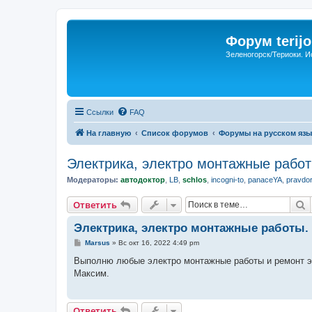
Форум terijo
Зеленогорск/Териоки. И
Ссылки
FAQ
На главную
Список форумов
Форумы на русском язы
Электрика, электро монтажные работ
Модераторы:
автодоктор
,
LB
,
schlos
,
incogni-to
,
panaceYA
,
pravdo
П
Ответить
Электрика, электро монтажные работы.
С
Marsus
»
Вс окт 16, 2022 4:49 pm
о
о
Выполню любые электро монтажные работы и ремонт эле
б
Максим.
щ
е
н
и
Ответить
е