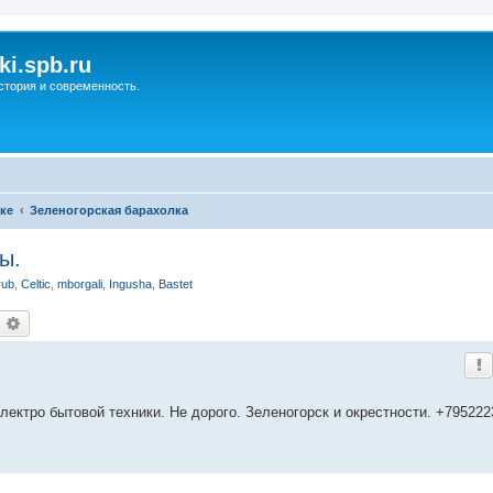
ki.spb.ru
стория и современность.
ке
Зеленогорская барахолка
ы.
rub
,
Celtic
,
mborgali
,
Ingusha
,
Bastet
оиск
Расширенный поиск
ктро бытовой техники. Не дорого. Зеленогорск и окрестности. +795222