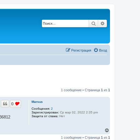
Поиск
Расширенный по
Регистрация
Вход
1 сообщение • Страница
1
из
1
Marsus
0
Сообщения:
2
Зарегистрирован:
Ср мар 02, 2022 2:35 pm
Защита от спама:
Нет
36812
В
е
1 сообщение • Страница
1
из
1
р