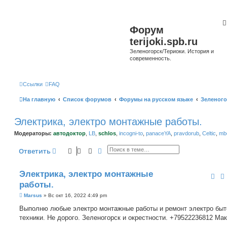
Форум
terijoki.spb.ru
Зеленогорск/Териоки. История и
современность.
Ссылки
FAQ
На главную
Список форумов
Форумы на русском языке
Зеленого
Электрика, электро монтажные работы.
Модераторы:
автодоктор
,
LB
,
schlos
,
incogni-to
,
panaceYA
,
pravdorub
,
Celtic
,
mbo
Поиск
Расширенный поиск
Ответить
Электрика, электро монтажные
работы.
С
Marsus
»
Вс окт 16, 2022 4:49 pm
о
о
Выполню любые электро монтажные работы и ремонт электро быт
б
техники. Не дорого. Зеленогорск и окрестности. +79522236812 Ма
щ
е