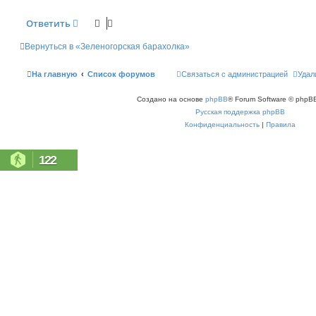
н
и
Ответить
е
Вернуться в «Зеленогорская барахолка»
На главную
Список форумов
Связаться с администрацией
Удал
Создано на основе
phpBB
® Forum Software © phpBB
Русская поддержка phpBB
Конфиденциальность
|
Правила
122