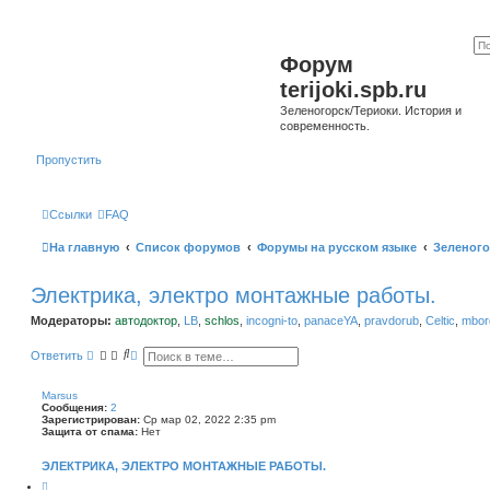
Форум
terijoki.spb.ru
Зеленогорск/Териоки. История и
современность.
Пропустить
Ссылки
FAQ
На главную
Список форумов
Форумы на русском языке
Зеленого
Электрика, электро монтажные работы.
Модераторы:
автодоктор
,
LB
,
schlos
,
incogni-to
,
panaceYA
,
pravdorub
,
Celtic
,
mborg
П
Р
Ответить
о
а
и
с
с
ш
Marsus
к
и
Сообщения:
2
р
Зарегистрирован:
Ср мар 02, 2022 2:35 pm
е
Защита от спама:
Нет
н
н
ЭЛЕКТРИКА, ЭЛЕКТРО МОНТАЖНЫЕ РАБОТЫ.
ы
й