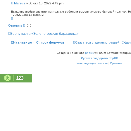
п
С
Marsus
»
Вс окт 16, 2022 4:49 pm
о
о
и
о
Выполню любые электро монтажные работы и ремонт электро бытовой техники. Не 
с
+79522236812 Максим.
б
к
В
щ
е
е
р
Ответить
н
н
у
и
Вернуться в «Зеленогорская барахолка»
т
е
ь
с
На главную
Список форумов
Связаться с администрацией
Удал
я
к
н
Создано на основе
phpBB
® Forum Software © phpBB
а
ч
Русская поддержка phpBB
а
л
Конфиденциальность
|
Правила
у
123