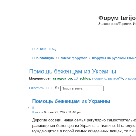
Форум terijo
Зеленогорск/Териоки. И
Ссылки
FAQ
На главную
Список форумов
Форумы на русском язык
Помощь беженцам из Украины
Модераторы:
автодоктор
,
LB
,
schlos
,
incogni-to
,
panaceYA
,
pravdo
П
Р
Ответить
о
а
и
с
с
ш
Помощь беженцам из Украины
к
и
р
е
С
uev
»
Чт сен 22, 2022 11:40 pm
н
о
н
о
Дорогие соседи, наша семья регулярно самостоятельно
ы
б
й
размещения беженцев из Украины в Тихвине. В следующ
щ
п
е
нуждающихся в порой самых обыденных вещах, то пишит
о
н
и