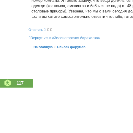
номер комнаты. Я только замечу, что вещи должны быт
и
с
е
одежде (костюмов, смокингов и бабочек не надо) от 48
к
столовые приборы). Уверена, что мы с вами сегодня до
Если вы хотите самостоятельно отвезти что-либо, готов
Ответить
Вернуться в «Зеленогорская барахолка»
На главную
Список форумов
117