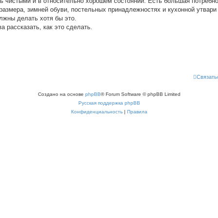
ь чистыми и в относительно хорошем состоянии. Есть большая потребн
 размера, зимней обуви, постельных принадлежностях и кухонной утвари
лжны делать хотя бы это.
а рассказать, как это сделать.
Связать
Создано на основе
phpBB
® Forum Software © phpBB Limited
Русская поддержка phpBB
Конфиденциальность
|
Правила