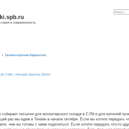
ki.spb.ru
стория и современность.
е
Зеленогорская барахолка
rub
,
Celtic
,
mborgali
,
Ingusha
,
Bastet
 собирает посылки для волонтерского склада в С-Пб и для жителей пун
ий раз мы едем в Тихвин в начале октября. Если вы хотите передать ч
е, чем вы готовы с ними поделиться. Если хотите передать что-то адр