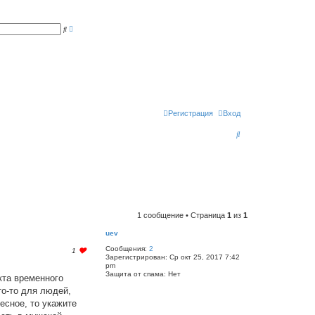
Р
П
а
о
с
и
ш
с
и
к
р
е
н
н
ы
й
п
Регистрация
Вход
о
и
П
с
к
о
и
с
к
1 сообщение • Страница
1
из
1
uev
Сообщения:
2
l
1
Зарегистрирован:
Ср окт 25, 2017 7:42
o
pm
g
Защита от спама:
Нет
кта временного
i
n
то-то для людей,
t
есное, то укажите
o