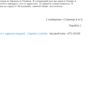
n
нцев из Украины в Тихвине. В следующий раз мы едем в Тихвин в
t
хотите передать что-то адресное, то укажите номер комнаты. Я
o
ек не надо) от 48 размера, зимней обуви, постельных
l
i
k
e
t
1 сообщение • Страница
1
из
1
h
i
Перейти
s
p
o
ся с администрацией
Удалить cookies
Часовой пояс:
UTC+03:00
s
t