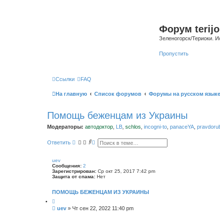
Форум terijo
Зеленогорск/Териоки. И
Пропустить
Ссылки
FAQ
На главную
Список форумов
Форумы на русском язык
Помощь беженцам из Украины
Модераторы:
автодоктор
,
LB
,
schlos
,
incogni-to
,
panaceYA
,
pravdoru
П
Р
Ответить
о
а
и
с
с
ш
uev
к
и
Сообщения:
2
р
Зарегистрирован:
Ср окт 25, 2017 7:42 pm
е
Защита от спама:
Нет
н
н
ПОМОЩЬ БЕЖЕНЦАМ ИЗ УКРАИНЫ
ы
й
п
С
uev
»
Чт сен 22, 2022 11:40 pm
о
о
и