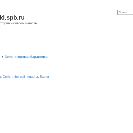
ki.spb.ru
стория и современность.
е
Зеленогорская барахолка
b
,
Celtic
,
mborgali
,
Ingusha
,
Bastet