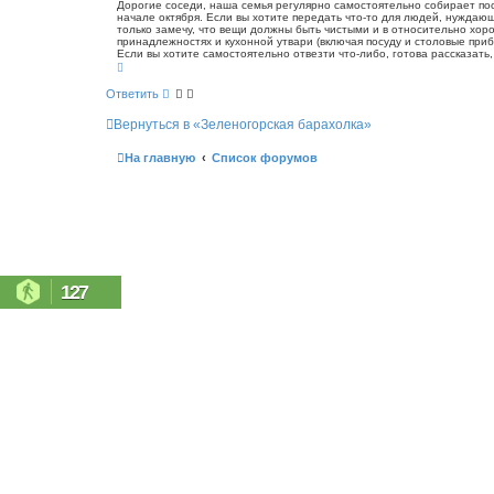
о
Дорогие соседи, наша семья регулярно самостоятельно собирает пос
с
начале октября. Если вы хотите передать что-то для людей, нуждающ
б
к
только замечу, что вещи должны быть чистыми и в относительно хоро
щ
принадлежностях и кухонной утвари (включая посуду и столовые приб
е
Если вы хотите самостоятельно отвезти что-либо, готова рассказать, 
н
В
е
и
р
Ответить
е
н
у
Вернуться в «Зеленогорская барахолка»
т
ь
с
На главную
Список форумов
я
к
н
а
ч
а
л
у
127