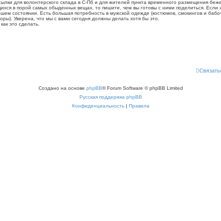
ылки для волонтерского склада в С-Пб и для жителей пункта временного размещения беже
ихся в порой самых обыденных вещах, то пишите, чем вы готовы с ними поделиться. Если 
шем состоянии. Есть большая потребность в мужской одежде (костюмов, смокингов и бабоч
оры). Уверена, что мы с вами сегодня должны делать хотя бы это.
как это сделать.
Связать
Создано на основе
phpBB
® Forum Software © phpBB Limited
Русская поддержка phpBB
Конфиденциальность
|
Правила