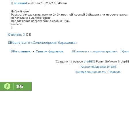
п
С
adamant
»
Чт сен 15, 2022 10:46 am
о
о
и
о
Добрый день!
с
Рассмотрю варианты покупки 2х-3х местной жесткой байдарки или морского каяка.
б
к
желательно в Зеленогорске
щ
Предложения направляйте в сообщениях.
е
спасибо.
н
В
е
и
р
Ответить
е
н
у
Вернуться в «Зеленогорская барахолка»
т
ь
с
На главную
Список форумов
Связаться с администрацией
Удал
я
к
н
Создано на основе
phpBB
® Forum Software © phpBB
а
ч
Русская поддержка phpBB
а
л
Конфиденциальность
|
Правила
у
105