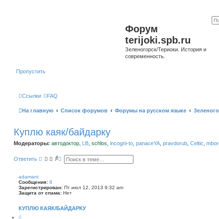
Форум
terijoki.spb.ru
Зеленогорск/Териоки. История и
современность.
Пропустить
Ссылки
FAQ
На главную
Список форумов
Форумы на русском языке
Зеленого
Куплю каяк/байдарку
Модераторы:
автодоктор
,
LB
,
schlos
,
incogni-to
,
panaceYA
,
pravdorub
,
Celtic
,
mborg
П
Р
Ответить
о
а
и
с
с
ш
adamant
к
и
Сообщения:
8
р
Зарегистрирован:
Пт июл 12, 2013 9:32 am
е
Защита от спама:
Нет
н
н
КУПЛЮ КАЯК/БАЙДАРКУ
ы
й