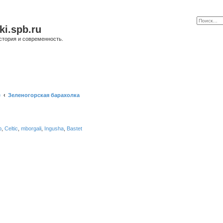
ki.spb.ru
стория и современность.
е
Зеленогорская барахолка
b
,
Celtic
,
mborgali
,
Ingusha
,
Bastet