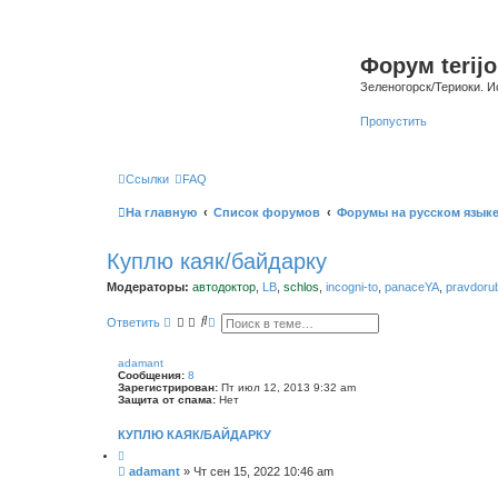
Форум terijo
Зеленогорск/Териоки. И
Пропустить
Ссылки
FAQ
На главную
Список форумов
Форумы на русском язык
Куплю каяк/байдарку
Модераторы:
автодоктор
,
LB
,
schlos
,
incogni-to
,
panaceYA
,
pravdoru
П
Р
Ответить
о
а
и
с
с
ш
adamant
к
и
Сообщения:
8
р
Зарегистрирован:
Пт июл 12, 2013 9:32 am
е
Защита от спама:
Нет
н
н
КУПЛЮ КАЯК/БАЙДАРКУ
ы
й
п
С
adamant
»
Чт сен 15, 2022 10:46 am
о
о
и