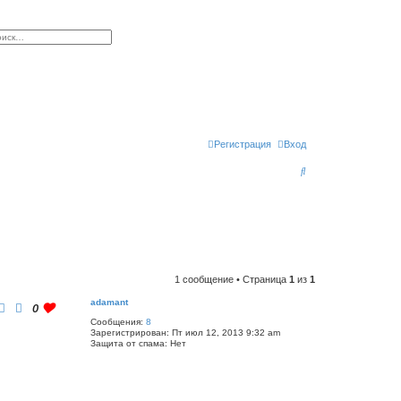
к
сширенный поиск
Регистрация
Вход
П
о
и
с
к
1 сообщение • Страница
1
из
1
adamant
0
Сообщения:
8
Зарегистрирован:
Пт июл 12, 2013 9:32 am
Защита от спама:
Нет