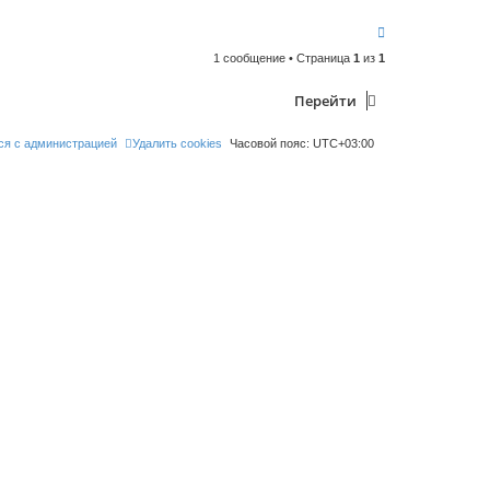
В
е
1 сообщение • Страница
1
из
1
р
н
у
Перейти
т
ь
с
ся с администрацией
Удалить cookies
Часовой пояс:
UTC+03:00
я
к
н
а
ч
а
л
у