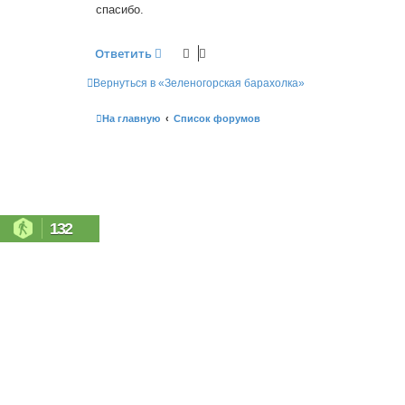
е
спасибо.
Ответить
Вернуться в «Зеленогорская барахолка»
На главную
Список форумов
132