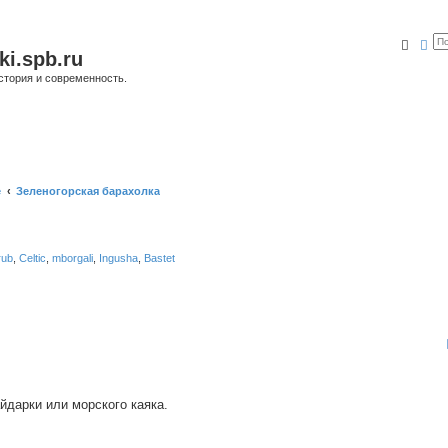
Поис
Ра
ki.spb.ru
стория и современность.
е
Зеленогорская барахолка
rub
,
Celtic
,
mborgali
,
Ingusha
,
Bastet
йдарки или морского каяка.