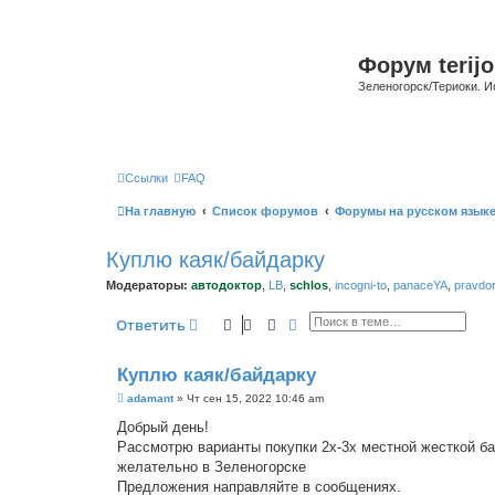
Форум terijo
Зеленогорск/Териоки. И
Ссылки
FAQ
На главную
Список форумов
Форумы на русском язык
Куплю каяк/байдарку
Модераторы:
автодоктор
,
LB
,
schlos
,
incogni-to
,
panaceYA
,
pravdo
Поиск
Расширенный поиск
Ответить
Куплю каяк/байдарку
С
adamant
»
Чт сен 15, 2022 10:46 am
о
о
Добрый день!
б
Рассмотрю варианты покупки 2х-3х местной жесткой ба
щ
е
желательно в Зеленогорске
н
Предложения направляйте в сообщениях.
и