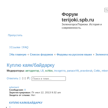
Форум
terijoki.spb.ru
Зеленогорск/Териоки. История и
современность.
Пропустить
Ссылки
FAQ
На главную
Список форумов
Форумы на русском языке
Зеленого
Куплю каяк/байдарку
Модераторы:
автодоктор
,
LB
,
schlos
,
incogni-to
,
panaceYA
,
pravdorub
,
Celtic
,
mborg
П
Р
Ответить
о
а
и
с
с
ш
adamant
к
и
Сообщения:
8
р
Зарегистрирован:
Пт июл 12, 2013 9:32 am
е
Защита от спама:
Нет
н
н
КУПЛЮ КАЯК/БАЙДАРКУ
ы
й