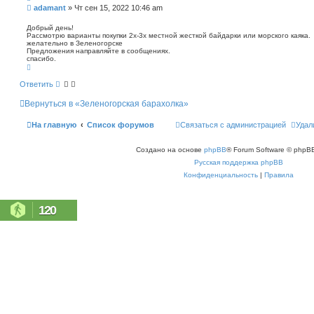
п
С
adamant
»
Чт сен 15, 2022 10:46 am
о
о
и
о
Добрый день!
с
Рассмотрю варианты покупки 2х-3х местной жесткой байдарки или морского каяка.
б
к
желательно в Зеленогорске
щ
Предложения направляйте в сообщениях.
е
спасибо.
н
В
е
и
р
Ответить
е
н
у
Вернуться в «Зеленогорская барахолка»
т
ь
с
На главную
Список форумов
Связаться с администрацией
Удал
я
к
н
Создано на основе
phpBB
® Forum Software © phpBB
а
ч
Русская поддержка phpBB
а
л
Конфиденциальность
|
Правила
у
120