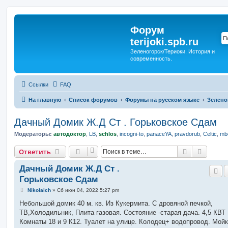
Форум
terijoki.spb.ru
Зеленогорск/Териоки. История и
современность.
Ссылки
FAQ
На главную
Список форумов
Форумы на русском языке
Зелено
Дачный Домик Ж.Д Ст . Горьковское Сдам
Модераторы:
автодоктор
,
LB
,
schlos
,
incogni-to
,
panaceYA
,
pravdorub
,
Celtic
,
mbo
Поиск
Расшир
Ответить
Дачный Домик Ж.Д Ст .
Горьковское Сдам
С
Nikolaich
»
Сб июн 04, 2022 5:27 pm
о
о
Небольшой домик 40 м. кв. Из Кукермита. С дровяной печкой,
б
ТВ,Холодильник, Плита газовая. Состояние -старая дача. 4,5 КВТ
щ
е
Комнаты 18 и 9 К12. Туалет на улице. Колодец+ водопровод. Мойк
н