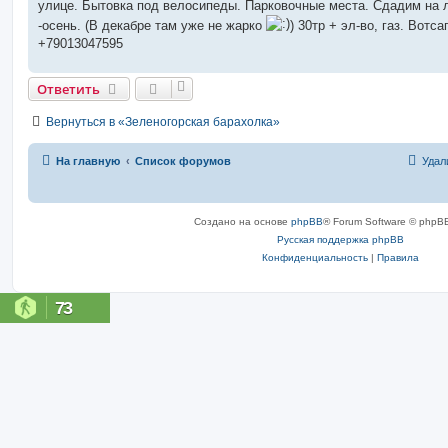
улице. Бытовка под велосипеды. Парковочные места. Сдадим на 
и
е
-осень. (В декабре там уже не жарко
) 30тр + эл-во, газ. Вотсап
+79013047595
Ответить
Вернуться в «Зеленогорская барахолка»
На главную
Список форумов
Удал
Создано на основе
phpBB
® Forum Software © phpBB
Русская поддержка phpBB
Конфиденциальность
|
Правила
73