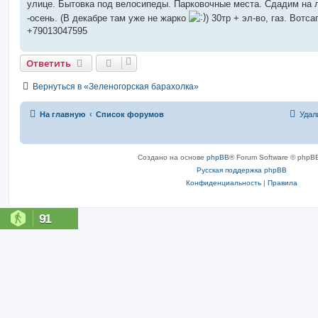
улице. Бытовка под велосипеды. Парковочные места. Сдадим на 
и
е
-осень. (В декабре там уже не жарко
) 30тр + эл-во, газ. Вотсап
+79013047595
Ответить
Вернуться в «Зеленогорская барахолка»
На главную
Список форумов
Удал
Создано на основе
phpBB
® Forum Software © phpBB
Русская поддержка phpBB
Конфиденциальность
|
Правила
91