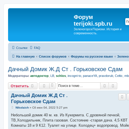
Форум
terijoki.spb.ru
Зеленогорск/Териоки. История и
современность.
Ссылки
FAQ
На главную
Список форумов
Форумы на русском языке
Зелено
Дачный Домик Ж.Д Ст . Горьковское Сдам
Модераторы:
автодоктор
,
LB
,
schlos
,
incogni-to
,
panaceYA
,
pravdorub
,
Celtic
,
mbo
Поиск
Расшир
Ответить
Дачный Домик Ж.Д Ст .
Горьковское Сдам
С
Nikolaich
»
Сб июн 04, 2022 5:27 pm
о
о
Небольшой домик 40 м. кв. Из Кукермита. С дровяной печкой,
б
ТВ,Холодильник, Плита газовая. Состояние -старая дача. 4,5 КВТ
щ
е
Комнаты 18 и 9 К12. Туалет на улице. Колодец+ водопровод. Мойк
н