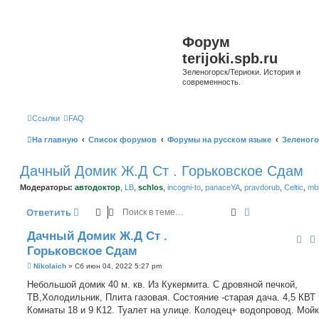
Форум
terijoki.spb.ru
Зеленогорск/Териоки. История и
современность.
Ссылки
FAQ
На главную
Список форумов
Форумы на русском языке
Зеленого
Дачный Домик Ж.Д Ст . Горьковское Сдам
Модераторы:
автодоктор
,
LB
,
schlos
,
incogni-to
,
panaceYA
,
pravdorub
,
Celtic
,
mbo
Поиск
Расширенный 
Ответить
Дачный Домик Ж.Д Ст .
Горьковское Сдам
С
Nikolaich
»
Сб июн 04, 2022 5:27 pm
о
о
Небольшой домик 40 м. кв. Из Кукермита. С дровяной печкой,
б
ТВ,Холодильник, Плита газовая. Состояние -старая дача. 4,5 КВТ
щ
е
Комнаты 18 и 9 К12. Туалет на улице. Колодец+ водопровод. Мойк
н