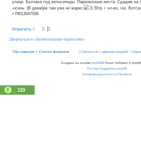
улице. Бытовка под велосипеды. Парковочные места. Сдадим на 
и
е
-осень. (В декабре там уже не жарко
) 30тр + эл-во, газ. Вотсап
+79013047595
Ответить
Вернуться в «Зеленогорская барахолка»
На главную
Список форумов
Связаться с администрацией
Удал
Создано на основе
phpBB
® Forum Software © phpBB
Русская поддержка phpBB
Конфиденциальность
|
Правила
119