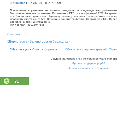
п
С
Nikolaich
»
Сб июн 04, 2022 5:15 pm
о
о
и
о
Преподаватель, репетитор математики, специалист по индивидуальному обучению.
с
Высококачественная подготовка. Подготовка к ЕГЭ, огэ, профильный ЕГЭ. Раскрыв
б
к
егэ. Теория чисел.диофанты. Параметрические уравнения. Также работа с отстаю
щ
младшими классами, от 5го. Возможны занятия по физике. Подготовка к ОГЭ.Индив
е
Все районы спб и дистационно.
н
Тел / вотсап - 89013047595
В
и
е
е
р
Ответить
н
у
Вернуться в «Зеленогорская барахолка»
т
ь
с
На главную
Список форумов
Связаться с администрацией
Удал
я
к
н
Создано на основе
phpBB
® Forum Software © phpBB
а
ч
Русская поддержка phpBB
а
л
Конфиденциальность
|
Правила
у
71