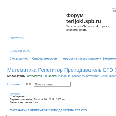
Форум
terijoki.spb.ru
Зеленогорск/Териоки. История и
современность.
Пропустить
Ссылки
FAQ
На главную
Список форумов
Форумы на русском языке
Зеленого
Математика Репетитор Преподаватель ЕГЭ
Модераторы:
автодоктор
,
LB
,
schlos
,
incogni-to
,
panaceYA
,
pravdorub
,
Celtic
,
mborg
П
Р
Ответить
о
а
и
с
с
ш
Nikolaich
к
и
Сообщения:
2
р
Зарегистрирован:
Вт июн 18, 2019 2:17 am
е
Защита от спама:
Нет
н
н
МАТЕМАТИКА РЕПЕТИТОР ПРЕПОДАВАТЕЛЬ ЕГЭ ОГЭ
ы
й