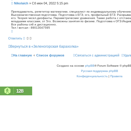
п
С
Nikolaich
»
Сб июн 04, 2022 5:15 pm
о
о
и
о
Преподаватель, репетитор математики, специалист по индивидуальному обучению.
с
Высококачественная подготовка. Подготовка к ЕГЭ, огэ, профильный ЕГЭ. Раскрыв
б
к
егэ. Теория чисел.диофанты. Параметрические уравнения. Также работа с отстаю
щ
младшими классами, от 5го. Возможны занятия по физике. Подготовка к ОГЭ.Индив
е
Все районы спб и дистационно.
н
Тел / вотсап - 89013047595
В
и
е
е
р
Ответить
н
у
Вернуться в «Зеленогорская барахолка»
т
ь
с
На главную
Список форумов
Связаться с администрацией
Удал
я
к
н
Создано на основе
phpBB
® Forum Software © phpBB
а
ч
Русская поддержка phpBB
а
л
Конфиденциальность
|
Правила
у
128