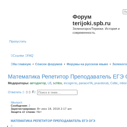
Форум
terijoki.spb.ru
Зеленогорск/Териоки. История и
современность.
Пропустить
Ссылки
FAQ
На главную
Список форумов
Форумы на русском языке
Зеленого
Математика Репетитор Преподаватель ЕГЭ
Модераторы:
автодоктор
,
LB
,
schlos
,
incogni-to
,
panaceYA
,
pravdorub
,
Celtic
,
mborg
П
Р
Ответить
о
а
и
с
с
ш
Nikolaich
к
и
Сообщения:
2
р
Зарегистрирован:
Вт июн 18, 2019 2:17 am
е
Защита от спама:
Нет
н
н
МАТЕМАТИКА РЕПЕТИТОР ПРЕПОДАВАТЕЛЬ ЕГЭ ОГЭ
ы
й