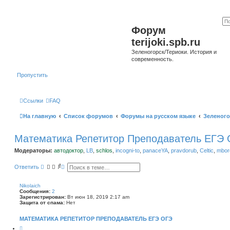
Форум
terijoki.spb.ru
Зеленогорск/Териоки. История и
современность.
Пропустить
Ссылки
FAQ
На главную
Список форумов
Форумы на русском языке
Зеленого
Математика Репетитор Преподаватель ЕГЭ
Модераторы:
автодоктор
,
LB
,
schlos
,
incogni-to
,
panaceYA
,
pravdorub
,
Celtic
,
mborg
П
Р
Ответить
о
а
и
с
с
ш
Nikolaich
к
и
Сообщения:
2
р
Зарегистрирован:
Вт июн 18, 2019 2:17 am
е
Защита от спама:
Нет
н
н
МАТЕМАТИКА РЕПЕТИТОР ПРЕПОДАВАТЕЛЬ ЕГЭ ОГЭ
ы
й