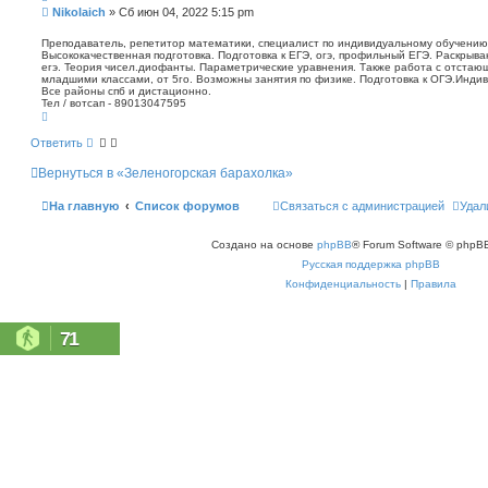
п
С
Nikolaich
»
Сб июн 04, 2022 5:15 pm
о
о
и
о
Преподаватель, репетитор математики, специалист по индивидуальному обучению.
с
Высококачественная подготовка. Подготовка к ЕГЭ, огэ, профильный ЕГЭ. Раскрыв
б
к
егэ. Теория чисел.диофанты. Параметрические уравнения. Также работа с отстаю
щ
младшими классами, от 5го. Возможны занятия по физике. Подготовка к ОГЭ.Индив
е
Все районы спб и дистационно.
н
Тел / вотсап - 89013047595
В
и
е
е
р
Ответить
н
у
Вернуться в «Зеленогорская барахолка»
т
ь
с
На главную
Список форумов
Связаться с администрацией
Удал
я
к
н
Создано на основе
phpBB
® Forum Software © phpBB
а
ч
Русская поддержка phpBB
а
л
Конфиденциальность
|
Правила
у
71