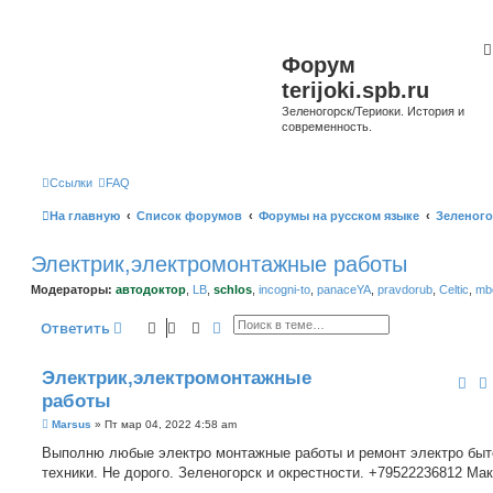
Форум
terijoki.spb.ru
Зеленогорск/Териоки. История и
современность.
Ссылки
FAQ
На главную
Список форумов
Форумы на русском языке
Зеленого
Электрик,электромонтажные работы
Модераторы:
автодоктор
,
LB
,
schlos
,
incogni-to
,
panaceYA
,
pravdorub
,
Celtic
,
mbo
Поиск
Расширенный поиск
Ответить
Электрик,электромонтажные
работы
С
Marsus
»
Пт мар 04, 2022 4:58 am
о
о
Выполню любые электро монтажные работы и ремонт электро быт
б
техники. Не дорого. Зеленогорск и окрестности. +79522236812 Ма
щ
е