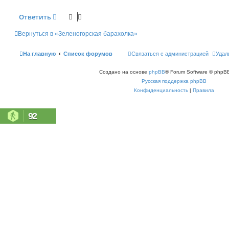
н
и
Ответить
е
Вернуться в «Зеленогорская барахолка»
На главную
Список форумов
Связаться с администрацией
Удал
Создано на основе
phpBB
® Forum Software © phpBB
Русская поддержка phpBB
Конфиденциальность
|
Правила
92