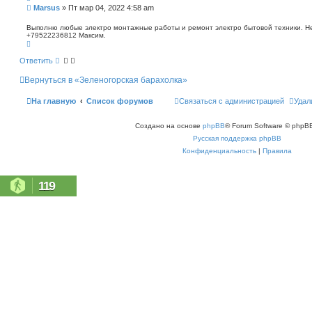
п
С
Marsus
»
Пт мар 04, 2022 4:58 am
о
о
и
о
Выполню любые электро монтажные работы и ремонт электро бытовой техники. Не 
с
+79522236812 Максим.
б
к
В
щ
е
е
р
Ответить
н
н
у
и
Вернуться в «Зеленогорская барахолка»
т
е
ь
с
На главную
Список форумов
Связаться с администрацией
Удал
я
к
н
Создано на основе
phpBB
® Forum Software © phpBB
а
ч
Русская поддержка phpBB
а
л
Конфиденциальность
|
Правила
у
119