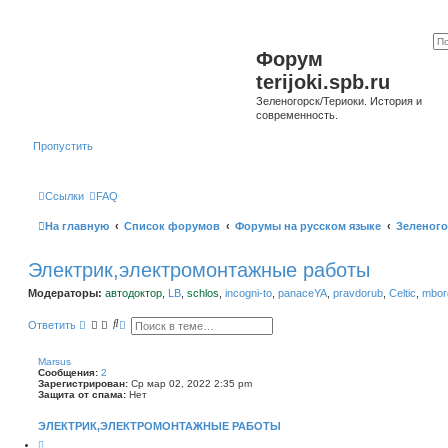
Форум
terijoki.spb.ru
Зеленогорск/Териоки. История и
современность.
Пропустить
Ссылки
FAQ
На главную
Список форумов
Форумы на русском языке
Зеленого
Электрик,электромонтажные работы
Модераторы:
автодоктор
,
LB
,
schlos
,
incogni-to
,
panaceYA
,
pravdorub
,
Celtic
,
mborg
П
Р
Ответить
о
а
и
с
с
ш
Marsus
к
и
Сообщения:
2
р
Зарегистрирован:
Ср мар 02, 2022 2:35 pm
е
Защита от спама:
Нет
н
н
ЭЛЕКТРИК,ЭЛЕКТРОМОНТАЖНЫЕ РАБОТЫ
ы
й