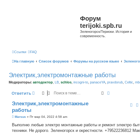
Форум
terijoki.spb.ru
Зеленогорск/Териоки. История и
современность.
Ссылки
FAQ
На главную
Список форумов
Форумы на русском языке
Зеленого
Электрик,электромонтажные работы
Модераторы:
автодоктор
,
LB
,
schlos
,
incogni-to
,
panaceYA
,
pravdorub
,
Celtic
,
mbo
Поиск
Расширенный 
Ответить
Электрик,электромонтажные
работы
С
Marsus
»
Пт мар 04, 2022 4:58 am
о
о
Выполню любые электро монтажные работы и ремонт электро быт
б
техники. Не дорого. Зеленогорск и окрестности. +79522236812 Ма
щ
е
н