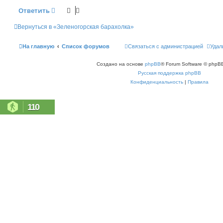
и
Ответить
е
Вернуться в «Зеленогорская барахолка»
На главную
Список форумов
Связаться с администрацией
Удал
Создано на основе
phpBB
® Forum Software © phpBB
Русская поддержка phpBB
Конфиденциальность
|
Правила
110