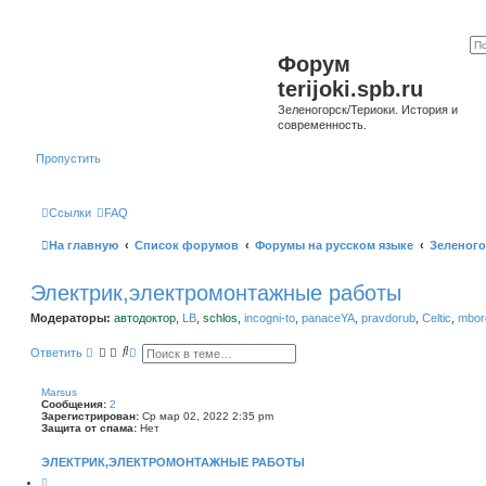
Форум
terijoki.spb.ru
Зеленогорск/Териоки. История и
современность.
Пропустить
Ссылки
FAQ
На главную
Список форумов
Форумы на русском языке
Зеленого
Электрик,электромонтажные работы
Модераторы:
автодоктор
,
LB
,
schlos
,
incogni-to
,
panaceYA
,
pravdorub
,
Celtic
,
mborg
П
Р
Ответить
о
а
и
с
с
ш
Marsus
к
и
Сообщения:
2
р
Зарегистрирован:
Ср мар 02, 2022 2:35 pm
е
Защита от спама:
Нет
н
н
ЭЛЕКТРИК,ЭЛЕКТРОМОНТАЖНЫЕ РАБОТЫ
ы
й