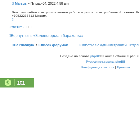
п
С
Marsus
»
Пт мар 04, 2022 4:58 am
о
о
и
о
Выполню любые электро монтажные работы и ремонт электро бытовой техники. Не 
с
+79522236812 Максим.
б
к
В
щ
е
е
р
Ответить
н
н
у
и
Вернуться в «Зеленогорская барахолка»
т
е
ь
с
На главную
Список форумов
Связаться с администрацией
Удал
я
к
н
Создано на основе
phpBB
® Forum Software © phpBB
а
ч
Русская поддержка phpBB
а
л
Конфиденциальность
|
Правила
у
101