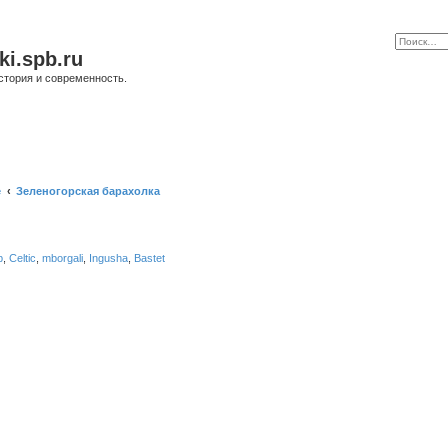
ki.spb.ru
стория и современность.
е
Зеленогорская барахолка
b
,
Celtic
,
mborgali
,
Ingusha
,
Bastet