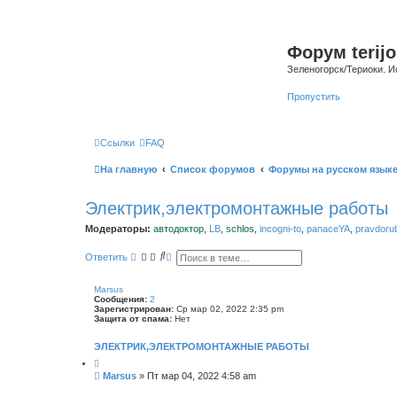
Форум terijo
Зеленогорск/Териоки. И
Пропустить
Ссылки
FAQ
На главную
Список форумов
Форумы на русском язык
Электрик,электромонтажные работы
Модераторы:
автодоктор
,
LB
,
schlos
,
incogni-to
,
panaceYA
,
pravdoru
П
Р
Ответить
о
а
и
с
с
ш
Marsus
к
и
Сообщения:
2
р
Зарегистрирован:
Ср мар 02, 2022 2:35 pm
е
Защита от спама:
Нет
н
н
ЭЛЕКТРИК,ЭЛЕКТРОМОНТАЖНЫЕ РАБОТЫ
ы
й
п
С
Marsus
»
Пт мар 04, 2022 4:58 am
о
о
и