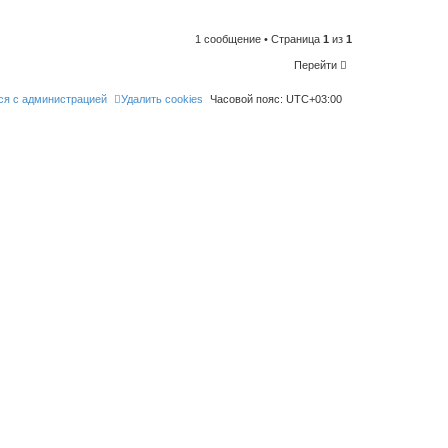
n
t
o
l
1 сообщение • Страница
1
из
1
i
k
Перейти
e
t
h
ся с администрацией
Удалить cookies
Часовой пояс:
UTC+03:00
i
s
p
o
s
t