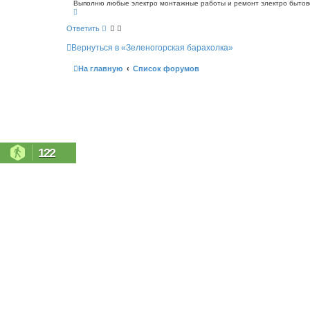
о
Выполню любые электро монтажные работы и ремонт электро бытовой
с
В
б
к
е
щ
р
Ответить
е
н
н
у
Вернуться в «Зеленогорская барахолка»
т
и
ь
е
с
На главную
Список форумов
я
к
н
а
ч
а
л
у
122