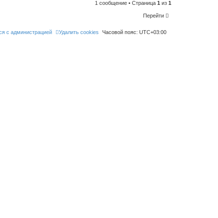
l
1 сообщение • Страница
1
из
1
i
k
Перейти
e
t
h
ся с администрацией
Удалить cookies
Часовой пояс:
UTC+03:00
i
s
p
o
s
t