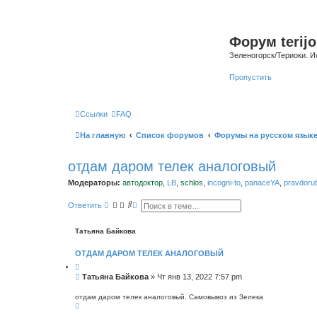
Форум terijo
Зеленогорск/Териоки. И
Пропустить
Ссылки
FAQ
На главную
Список форумов
Форумы на русском язык
отдам даром телек аналоговый
Модераторы:
автодоктор
,
LB
,
schlos
,
incogni-to
,
panaceYA
,
pravdoru
П
Р
Ответить
о
а
и
с
с
ш
Татьяна Байкова
к
и
р
ОТДАМ ДАРОМ ТЕЛЕК АНАЛОГОВЫЙ
е
н
н
С
Татьяна Байкова
»
Чт янв 13, 2022 7:57 pm
ы
о
й
о
п
отдам даром телек аналоговый. Самовывоз из Зелека
В
о
б
е
и
щ