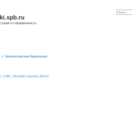
ki.spb.ru
стория и современность.
е
Зеленогорская барахолка
b
,
Celtic
,
mborgali
,
Ingusha
,
Bastet