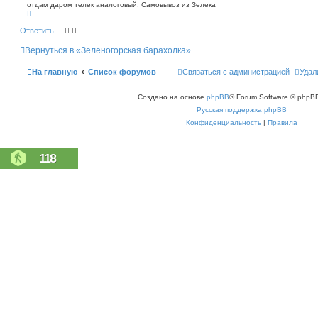
о
п
отдам даром телек аналоговый. Самовывоз из Зелека
В
о
б
е
и
щ
р
с
Ответить
е
н
к
н
у
Вернуться в «Зеленогорская барахолка»
т
и
ь
е
с
На главную
Список форумов
Связаться с администрацией
Удал
я
к
н
Создано на основе
phpBB
® Forum Software © phpBB
а
ч
Русская поддержка phpBB
а
л
Конфиденциальность
|
Правила
у
118