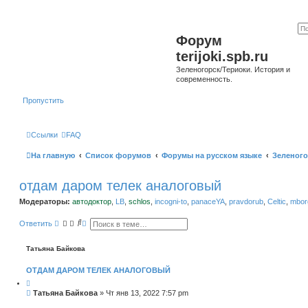
Форум
terijoki.spb.ru
Зеленогорск/Териоки. История и
современность.
Пропустить
Ссылки
FAQ
На главную
Список форумов
Форумы на русском языке
Зеленого
отдам даром телек аналоговый
Модераторы:
автодоктор
,
LB
,
schlos
,
incogni-to
,
panaceYA
,
pravdorub
,
Celtic
,
mborg
П
Р
Ответить
о
а
и
с
с
ш
Татьяна Байкова
к
и
р
ОТДАМ ДАРОМ ТЕЛЕК АНАЛОГОВЫЙ
е
н
н
С
Татьяна Байкова
»
Чт янв 13, 2022 7:57 pm
ы
о
й