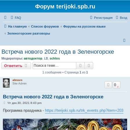
Форум terijoki.spb.ru
FAQ
Регистрация
Вход
На главную
Список форумов
Форумы на русском языке
Зеленогорские разговоры
П
о
Встреча нового 2022 года в Зеленогорске
и
Модераторы:
автодоктор
,
LB
,
schlos
с
Поиск
Расширенный поис
Ответить
к
1 сообщение • Страница
1
из
1
abravo
Site Admin
0
Встреча нового 2022 года в Зеленогорске
С
Чт дек 30, 2021 8:43 pm
о
о
Программа праздника -
https://terijoki.spb.ru/trk_events.php?item=203
б
щ
е
н
и