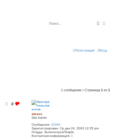
Поиск
Расширенный по
Регистрация
Вход
1 сообщение • Страница
1
из
1
0
abravo
Site Admin
Сообщения:
32968
Зарегистрирован:
Ср дек 24, 2003 12:35 pm
Откуда:
Зеленогорск/Terijoki
К
Контактная информация:
о