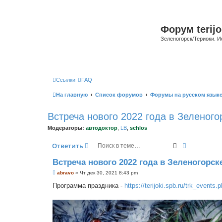
Форум terijo
Зеленогорск/Териоки. И
Ссылки
FAQ
На главную
Список форумов
Форумы на русском язык
Встреча нового 2022 года в Зеленого
Модераторы:
автодоктор
,
LB
,
schlos
Поиск
Расширенн
Ответить
Встреча нового 2022 года в Зеленогорск
С
abravo
»
Чт дек 30, 2021 8:43 pm
о
о
Программа праздника -
https://terijoki.spb.ru/trk_events
б
щ
е
н
и
е