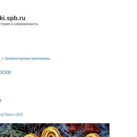
ki.spb.ru
стория и современность.
е
Зеленогорские разговоры
рске
ый поиск
е
.php?item=203