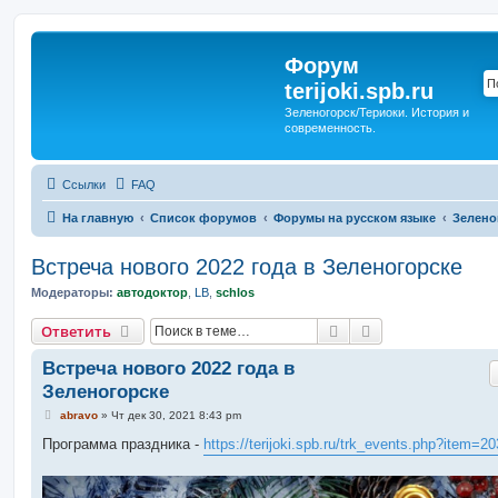
Форум
terijoki.spb.ru
Зеленогорск/Териоки. История и
современность.
Ссылки
FAQ
На главную
Список форумов
Форумы на русском языке
Зелено
Встреча нового 2022 года в Зеленогорске
Модераторы:
автодоктор
,
LB
,
schlos
Поиск
Расширенный п
Ответить
Встреча нового 2022 года в
Зеленогорске
С
abravo
»
Чт дек 30, 2021 8:43 pm
о
о
Программа праздника -
https://terijoki.spb.ru/trk_events.php?item=20
б
щ
е
н