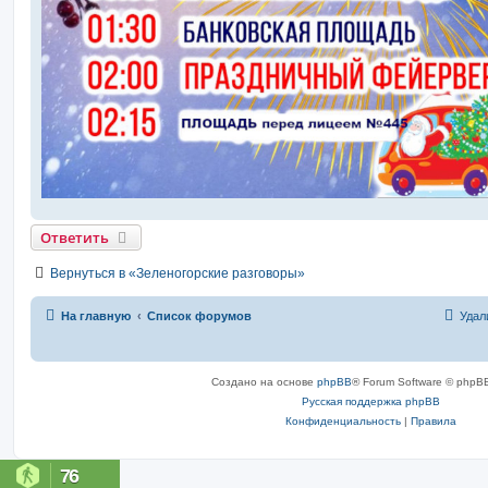
Ответить
Вернуться в «Зеленогорские разговоры»
На главную
Список форумов
Удал
Создано на основе
phpBB
® Forum Software © phpBB
Русская поддержка phpBB
Конфиденциальность
|
Правила
76