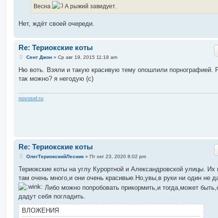
Весна
А рыжий завидует.
Нет, ждёт своей очереди.
Re: Териокские коты
С
Сент Джон
»
Ср авг 19, 2015 11:18 am
о
о
Ню воть. Взяли и такую красивую тему опошлили порнографией. 
б
так можно? я негодую (с)
щ
е
н
и
novosel.ru
е
Re: Териокские коты
С
ОлегТериокскийЛесник
»
Пт окт 23, 2020 8:02 pm
о
о
Териокские коты на углу Курортной и Александровской улицы. Их 
б
там очень много,и они очень красивые.Но,увы,в руки ни один не д
щ
е
Либо можно попробовать прикормить,и тогда,может быть,
н
дадут себя погладить.
и
е
ВЛОЖЕНИЯ