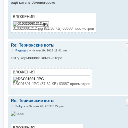
о
ещё коты в Зеленогорске
б
щ
е
н
ВЛОЖЕНИЯ
и
е
310320081212.jpg (51.36 КБ) 63688 просмотров
Re: Териокские коты
С
Радищев
»
Чт янв 19, 2012 11:41 am
о
о
кот у карманного компьютера
б
щ
е
н
ВЛОЖЕНИЯ
и
е
DSC01691.JPG (37.32 КБ) 63687 просмотров
Re: Териокские коты
С
Sokyra
»
Пн май 28, 2012 8:27 pm
о
о
б
щ
е
н
ВЛОЖЕНИЯ