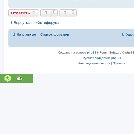
Ответить
Вернуться в «Фотофорум»
На главную
Список форумов
Удал
Создано на основе
phpBB
® Forum Software © phpBB
Русская поддержка phpBB
Конфиденциальность
|
Правила
95