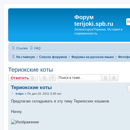
Форум
terijoki.spb.ru
Зеленогорск/Териоки. История и
современность.
Ссылки
FAQ
На главную
Список форумов
Форумы на русском языке
Фотоф
Териокские коты
Поиск
Расшир
Ответить
Териокские коты
С
kotjar
»
Пн дек 19, 2011 3:00 am
о
о
Предлагаю складывать в эту тему Териокских кошаков.
б
щ
е
Начну.
н
и
е