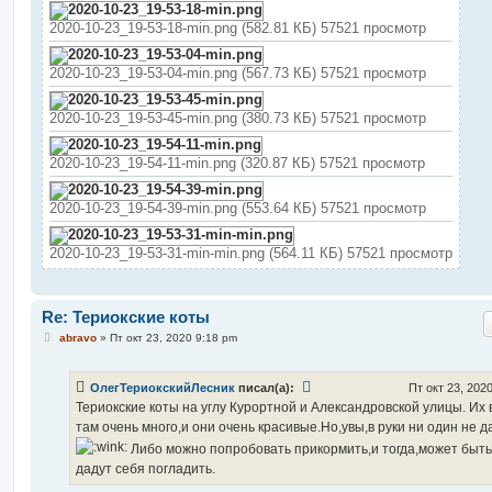
2020-10-23_19-53-18-min.png (582.81 КБ) 57521 просмотр
2020-10-23_19-53-04-min.png (567.73 КБ) 57521 просмотр
2020-10-23_19-53-45-min.png (380.73 КБ) 57521 просмотр
2020-10-23_19-54-11-min.png (320.87 КБ) 57521 просмотр
2020-10-23_19-54-39-min.png (553.64 КБ) 57521 просмотр
2020-10-23_19-53-31-min-min.png (564.11 КБ) 57521 просмотр
Re: Териокские коты
С
abravo
»
Пт окт 23, 2020 9:18 pm
о
о
б
ОлегТериокскийЛесник
писал(а):
Пт окт 23, 202
щ
е
Териокские коты на углу Курортной и Александровской улицы. Их 
н
там очень много,и они очень красивые.Но,увы,в руки ни один не д
и
е
Либо можно попробовать прикормить,и тогда,может быть
дадут себя погладить.