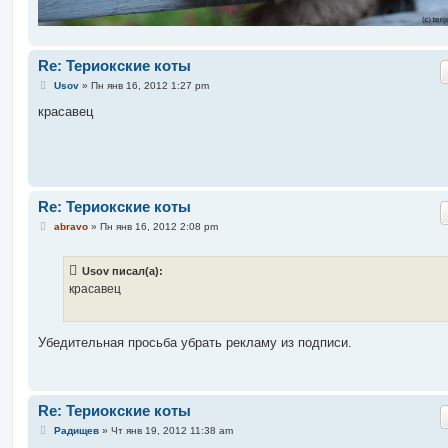
Re: Териокские коты
С
Usov
»
Пн янв 16, 2012 1:27 pm
о
о
красавец
б
щ
е
н
и
е
Re: Териокские коты
С
abravo
»
Пн янв 16, 2012 2:08 pm
о
о
б
Usov писал(а):
щ
е
красавец
н
и
е
Убедительная просьба убрать рекламу из подписи.
Re: Териокские коты
С
Радищев
»
Чт янв 19, 2012 11:38 am
о