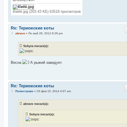
и
е
êîøêè.jpg (203.43 КБ) 63518 просмотров
Re: Териокские коты
С
abravo
»
Пн май 28, 2012 8:29 pm
о
о
б
Sokyra писал(а):
щ
е
н
и
е
Весна
А рыжий завидует.
Re: Териокские коты
С
Полюстрово
»
Сб фев 15, 2014 4:07 am
о
о
б
abravo писал(а):
щ
е
н
Sokyra писал(а):
и
е