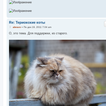
Re: Териокские коты
С
abravo
»
Пн дек 19, 2011 7:04 am
о
о
О, это тема. Для поддержки, из старого.
б
щ
е
н
и
е