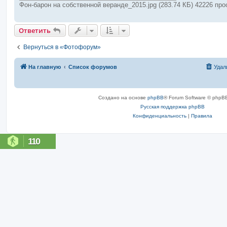
Фон-барон на собственной веранде_2015.jpg (283.74 КБ) 42226 пр
Ответить
Вернуться в «Фотофорум»
На главную
Список форумов
Удал
Создано на основе
phpBB
® Forum Software © phpBB
Русская поддержка phpBB
Конфиденциальность
|
Правила
110