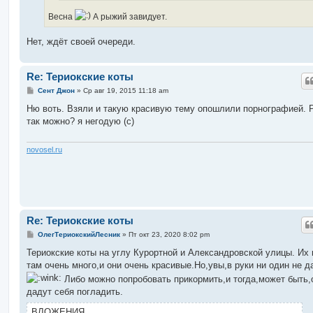
Весна
А рыжий завидует.
Нет, ждёт своей очереди.
Re: Териокские коты
С
Сент Джон
»
Ср авг 19, 2015 11:18 am
о
о
Ню воть. Взяли и такую красивую тему опошлили порнографией. 
б
так можно? я негодую (с)
щ
е
н
и
novosel.ru
е
Re: Териокские коты
С
ОлегТериокскийЛесник
»
Пт окт 23, 2020 8:02 pm
о
о
Териокские коты на углу Курортной и Александровской улицы. Их 
б
там очень много,и они очень красивые.Но,увы,в руки ни один не д
щ
е
Либо можно попробовать прикормить,и тогда,может быть,
н
дадут себя погладить.
и
е
ВЛОЖЕНИЯ