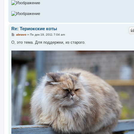
Re: Териокские коты
С
abravo
»
Пн дек 19, 2011 7:04 am
о
о
О, это тема. Для поддержки, из старого.
б
щ
е
н
и
е