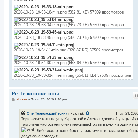
2020-10-23_19-53-18-min.png (582.81 КБ) 57509 просмотров
2020-10-23_19-53-04-min.png (567.73 КБ) 57509 просмотров
2020-10-23_19-53-45-min.png (380.73 КБ) 57509 просмотров
2020-10-23_19-54-11-min.png (320.87 КБ) 57509 просмотров
2020-10-23_19-54-39-min.png (553.64 КБ) 57509 просмотров
2020-10-23_19-53-31-min-min.png (564.11 КБ) 57509 просмотров
Re: Териокские коты
С
abravo
»
Пт окт 23, 2020 9:18 pm
о
о
б
ОлегТериокскийЛесник
писал(а):
Пт окт 23, 202
щ
е
Териокские коты на углу Курортной и Александровской улицы. Их 
н
там очень много,и они очень красивые.Но,увы,в руки ни один не д
и
е
Либо можно попробовать прикормить,и тогда,может быть
дадут себя погладить.