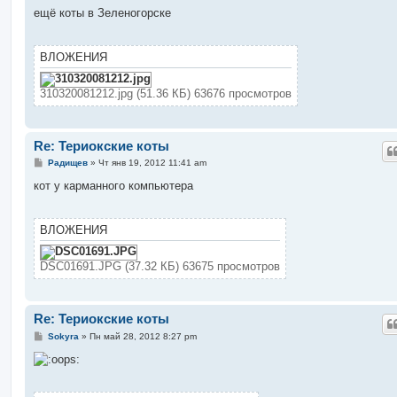
о
ещё коты в Зеленогорске
б
щ
е
н
ВЛОЖЕНИЯ
и
е
310320081212.jpg (51.36 КБ) 63676 просмотров
Re: Териокские коты
С
Радищев
»
Чт янв 19, 2012 11:41 am
о
о
кот у карманного компьютера
б
щ
е
н
ВЛОЖЕНИЯ
и
е
DSC01691.JPG (37.32 КБ) 63675 просмотров
Re: Териокские коты
С
Sokyra
»
Пн май 28, 2012 8:27 pm
о
о
б
щ
е