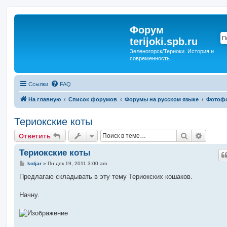
Форум
terijoki.spb.ru
Зеленогорск/Териоки. История и
современность.
Ссылки
FAQ
На главную
Список форумов
Форумы на русском языке
Фотоф
Териокские коты
Поиск
Расшир
Ответить
Териокские коты
С
kotjar
»
Пн дек 19, 2011 3:00 am
о
о
Предлагаю складывать в эту тему Териокских кошаков.
б
щ
е
Начну.
н
и
е