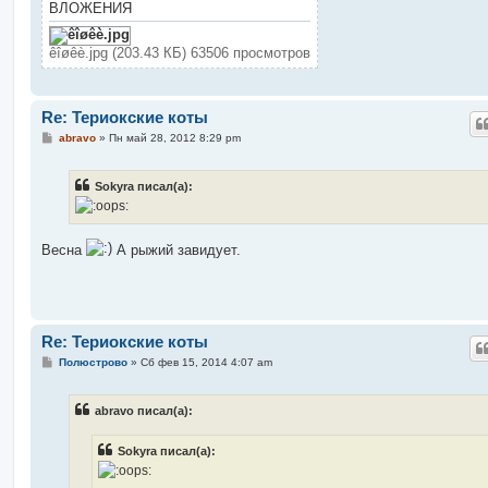
н
ВЛОЖЕНИЯ
и
е
êîøêè.jpg (203.43 КБ) 63506 просмотров
Re: Териокские коты
С
abravo
»
Пн май 28, 2012 8:29 pm
о
о
б
Sokyra писал(а):
щ
е
н
и
е
Весна
А рыжий завидует.
Re: Териокские коты
С
Полюстрово
»
Сб фев 15, 2014 4:07 am
о
о
б
abravo писал(а):
щ
е
н
Sokyra писал(а):
и
е