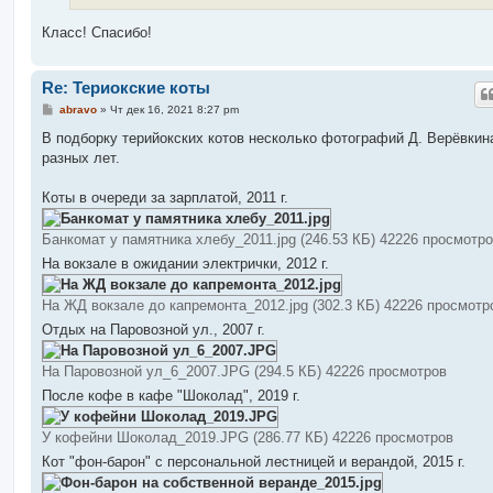
Класс! Спасибо!
Re: Териокские коты
С
abravo
»
Чт дек 16, 2021 8:27 pm
о
о
В подборку терийокских котов несколько фотографий Д. Верёвкин
б
разных лет.
щ
е
н
Коты в очереди за зарплатой, 2011 г.
и
е
Банкомат у памятника хлебу_2011.jpg (246.53 КБ) 42226 просмотр
На вокзале в ожидании электрички, 2012 г.
На ЖД вокзале до капремонта_2012.jpg (302.3 КБ) 42226 просмотр
Отдых на Паровозной ул., 2007 г.
На Паровозной ул_6_2007.JPG (294.5 КБ) 42226 просмотров
После кофе в кафе "Шоколад", 2019 г.
У кофейни Шоколад_2019.JPG (286.77 КБ) 42226 просмотров
Кот "фон-барон" с персональной лестницей и верандой, 2015 г.