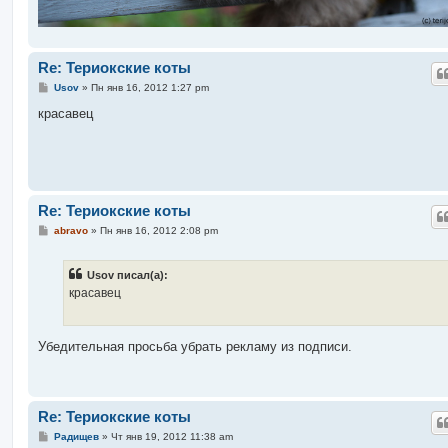
Re: Териокские коты
С
Usov
»
Пн янв 16, 2012 1:27 pm
о
о
красавец
б
щ
е
н
и
е
Re: Териокские коты
С
abravo
»
Пн янв 16, 2012 2:08 pm
о
о
б
Usov писал(а):
щ
е
красавец
н
и
е
Убедительная просьба убрать рекламу из подписи.
Re: Териокские коты
С
Радищев
»
Чт янв 19, 2012 11:38 am
о