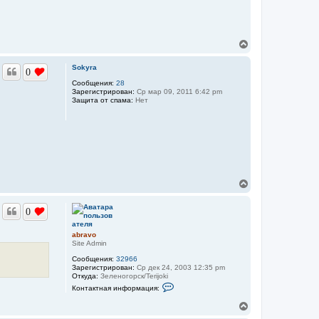
н
a
а
b
ч
r
a
а
v
В
л
o
е
у
р
Sokyra
0
н
у
Сообщения:
28
Зарегистрирован:
Ср мар 09, 2011 6:42 pm
т
Защита от спама:
Нет
ь
с
я
к
н
а
ч
а
В
л
е
у
р
0
н
у
т
abravo
ь
Site Admin
с
Сообщения:
32966
я
Зарегистрирован:
Ср дек 24, 2003 12:35 pm
к
Откуда:
Зеленогорск/Terijoki
н
К
Контактная информация:
а
о
н
ч
В
т
а
е
а