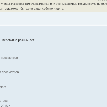
 улицы. Их всегда там очень много,и они очень красивые.Но,увы,в руки ни оди
и тогда,может быть,они дадут себя погладить.
. Верёвкина разных лет.
3 просмотров
13 просмотров
тров
отров
2015 г.