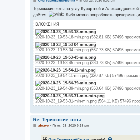
С
ОлегТериокскийЛесник
»
Пт окт 23, 2020 8:02 pm
о
о
Териокские коты на углу Курортной и Александровской 
б
даётся.
Либо можно попробовать прикормить,и 
щ
е
н
ВЛОЖЕНИЯ
и
е
2020-10-23_19-53-18-min.png (582.81 КБ) 57496 просмо
2020-10-23_19-53-04-min.png (567.73 КБ) 57496 просмо
2020-10-23_19-53-45-min.png (380.73 КБ) 57496 просмо
2020-10-23_19-54-11-min.png (320.87 КБ) 57496 просмо
2020-10-23_19-54-39-min.png (553.64 КБ) 57496 просмо
2020-10-23_19-53-31-min-min.png (564.11 КБ) 57496 пр
Re: Териокские коты
С
abravo
»
Пт окт 23, 2020 9:18 pm
о
о
б
ОлегТериокскийЛесник
писал(а):