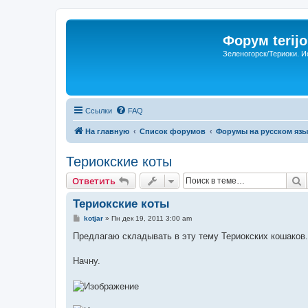
Форум terijo
Зеленогорск/Териоки. И
Ссылки
FAQ
На главную
Список форумов
Форумы на русском язы
Териокские коты
П
Ответить
Териокские коты
С
kotjar
»
Пн дек 19, 2011 3:00 am
о
о
Предлагаю складывать в эту тему Териокских кошаков.
б
щ
е
Начну.
н
и
е