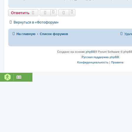
Ответить
Вернуться в «Фотофорум»
На главную
Список форумов
Удал
Создано на основе
phpBB
® Forum Software © phpBB
Русская поддержка phpBB
Конфиденциальность
|
Правила
88