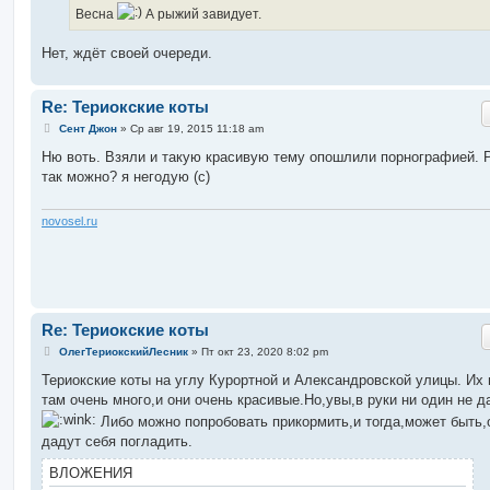
Весна
А рыжий завидует.
Нет, ждёт своей очереди.
Re: Териокские коты
С
Сент Джон
»
Ср авг 19, 2015 11:18 am
о
о
Ню воть. Взяли и такую красивую тему опошлили порнографией. 
б
так можно? я негодую (с)
щ
е
н
и
novosel.ru
е
Re: Териокские коты
С
ОлегТериокскийЛесник
»
Пт окт 23, 2020 8:02 pm
о
о
Териокские коты на углу Курортной и Александровской улицы. Их 
б
там очень много,и они очень красивые.Но,увы,в руки ни один не д
щ
е
Либо можно попробовать прикормить,и тогда,может быть,
н
дадут себя погладить.
и
е
ВЛОЖЕНИЯ