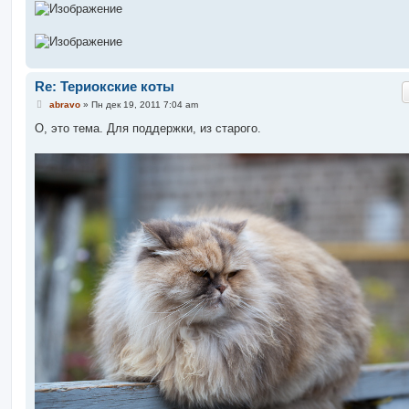
Re: Териокские коты
С
abravo
»
Пн дек 19, 2011 7:04 am
о
о
О, это тема. Для поддержки, из старого.
б
щ
е
н
и
е