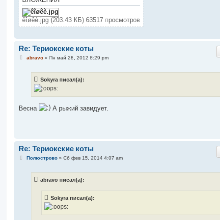
и
е
êîøêè.jpg (203.43 КБ) 63517 просмотров
Re: Териокские коты
С
abravo
»
Пн май 28, 2012 8:29 pm
о
о
б
Sokyra писал(а):
щ
е
н
и
е
Весна
А рыжий завидует.
Re: Териокские коты
С
Полюстрово
»
Сб фев 15, 2014 4:07 am
о
о
б
abravo писал(а):
щ
е
н
Sokyra писал(а):
и
е