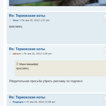
Re: Териокские коты
С
Usov
»
Пн янв 16, 2012 1:27 pm
о
о
красавец
б
щ
е
н
и
е
Re: Териокские коты
С
abravo
»
Пн янв 16, 2012 2:08 pm
о
о
б
Usov писал(а):
щ
е
красавец
н
и
е
Убедительная просьба убрать рекламу из подписи.
Re: Териокские коты
С
Радищев
»
Чт янв 19, 2012 11:38 am
о