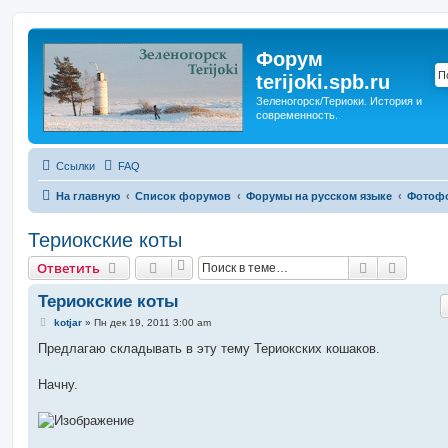
Форум
terijoki.spb.ru
Зеленогорск/Териоки. История и
современность.
Ссылки
FAQ
На главную
Список форумов
Форумы на русском языке
Фотоф
Териокские коты
Поиск
Расшир
Ответить
Териокские коты
С
kotjar
»
Пн дек 19, 2011 3:00 am
о
о
Предлагаю складывать в эту тему Териокских кошаков.
б
щ
е
Начну.
н
и
е