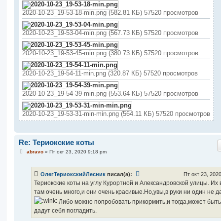
2020-10-23_19-53-18-min.png (582.81 КБ) 57520 просмотров
2020-10-23_19-53-04-min.png (567.73 КБ) 57520 просмотров
2020-10-23_19-53-45-min.png (380.73 КБ) 57520 просмотров
2020-10-23_19-54-11-min.png (320.87 КБ) 57520 просмотров
2020-10-23_19-54-39-min.png (553.64 КБ) 57520 просмотров
2020-10-23_19-53-31-min-min.png (564.11 КБ) 57520 просмотров
Re: Териокские коты
С
abravo
»
Пт окт 23, 2020 9:18 pm
о
о
б
ОлегТериокскийЛесник
писал(а):
Пт окт 23, 202
щ
е
Териокские коты на углу Курортной и Александровской улицы. Их 
н
там очень много,и они очень красивые.Но,увы,в руки ни один не д
и
е
Либо можно попробовать прикормить,и тогда,может быть
дадут себя погладить.