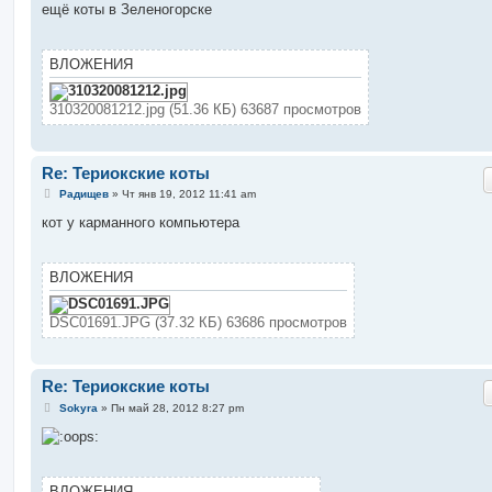
о
ещё коты в Зеленогорске
б
щ
е
н
ВЛОЖЕНИЯ
и
е
310320081212.jpg (51.36 КБ) 63687 просмотров
Re: Териокские коты
С
Радищев
»
Чт янв 19, 2012 11:41 am
о
о
кот у карманного компьютера
б
щ
е
н
ВЛОЖЕНИЯ
и
е
DSC01691.JPG (37.32 КБ) 63686 просмотров
Re: Териокские коты
С
Sokyra
»
Пн май 28, 2012 8:27 pm
о
о
б
щ
е
н
ВЛОЖЕНИЯ