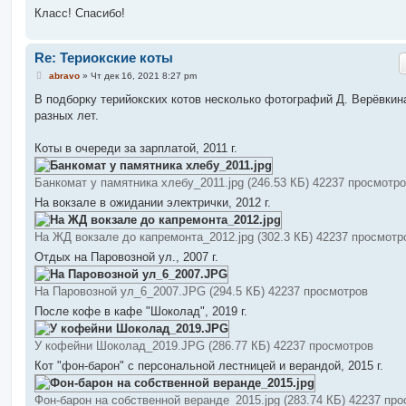
Класс! Спасибо!
Re: Териокские коты
С
abravo
»
Чт дек 16, 2021 8:27 pm
о
о
В подборку терийокских котов несколько фотографий Д. Верёвкин
б
разных лет.
щ
е
н
Коты в очереди за зарплатой, 2011 г.
и
е
Банкомат у памятника хлебу_2011.jpg (246.53 КБ) 42237 просмотр
На вокзале в ожидании электрички, 2012 г.
На ЖД вокзале до капремонта_2012.jpg (302.3 КБ) 42237 просмотр
Отдых на Паровозной ул., 2007 г.
На Паровозной ул_6_2007.JPG (294.5 КБ) 42237 просмотров
После кофе в кафе "Шоколад", 2019 г.
У кофейни Шоколад_2019.JPG (286.77 КБ) 42237 просмотров
Кот "фон-барон" с персональной лестницей и верандой, 2015 г.
Фон-барон на собственной веранде_2015.jpg (283.74 КБ) 42237 пр