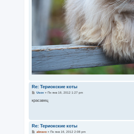
Re: Териокские коты
С
Usov
»
Пн янв 16, 2012 1:27 pm
о
о
красавец
б
щ
е
н
и
е
Re: Териокские коты
С
abravo
»
Пн янв 16, 2012 2:08 pm