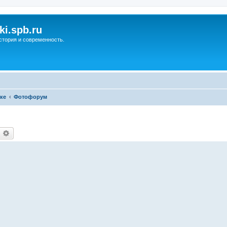
ki.spb.ru
стория и современность.
ке
Фотофорум
оиск
Расширенный поиск