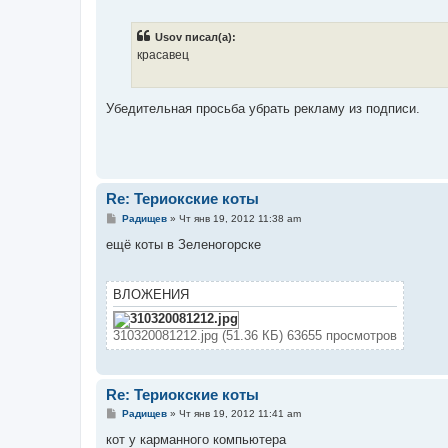
о
о
б
Usov писал(а):
щ
е
красавец
н
и
е
Убедительная просьба убрать рекламу из подписи.
Re: Териокские коты
С
Радищев
»
Чт янв 19, 2012 11:38 am
о
о
ещё коты в Зеленогорске
б
щ
е
н
ВЛОЖЕНИЯ
и
е
310320081212.jpg (51.36 КБ) 63655 просмотров
Re: Териокские коты
С
Радищев
»
Чт янв 19, 2012 11:41 am
о
о
кот у карманного компьютера