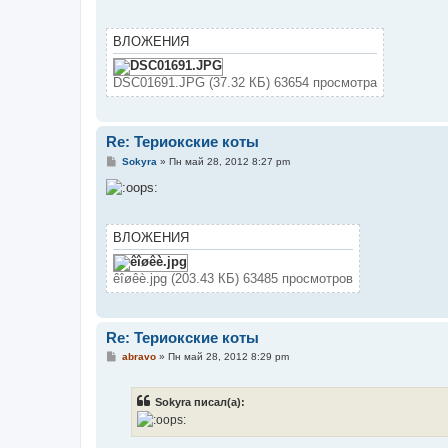
б
щ
е
н
ВЛОЖЕНИЯ
и
е
DSC01691.JPG (37.32 КБ) 63654 просмотра
Re: Териокские коты
С
Sokyra
»
Пн май 28, 2012 8:27 pm
о
о
б
щ
е
н
ВЛОЖЕНИЯ
и
е
êîøêè.jpg (203.43 КБ) 63485 просмотров
Re: Териокские коты
С
abravo
»
Пн май 28, 2012 8:29 pm
о
о
б
Sokyra писал(а):
щ
е
н
и