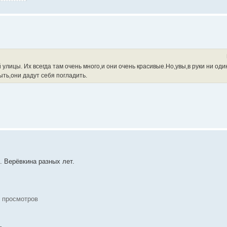
 улицы. Их всегда там очень много,и они очень красивые.Но,увы,в руки ни оди
ть,они дадут себя погладить.
. Верёвкина разных лет.
5 просмотров