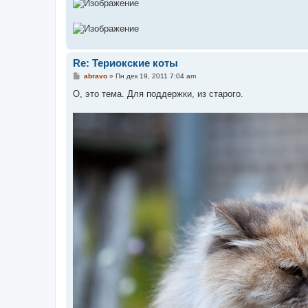
Re: Териокские коты
С
abravo
»
Пн дек 19, 2011 7:04 am
о
о
О, это тема. Для поддержки, из старого.
б
щ
е
н
и
е