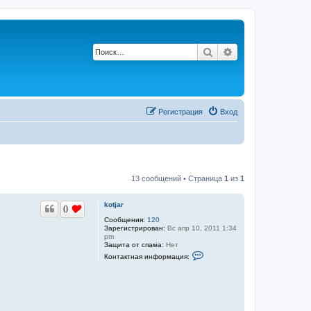
Поиск
Расширенный по
Регистрация
Вход
13 сообщений • Страница
1
из
1
kotjar
0
Сообщения:
120
Зарегистрирован:
Вс апр 10, 2011 1:34
pm
Защита от спама:
Нет
К
Контактная информация:
о
н
т
а
к
т
н