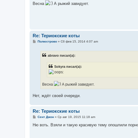
е
Весна
А рыжий завидует.
Re: Териокские коты
С
Полюстрово
»
Сб фев 15, 2014 4:07 am
о
о
б
abravo писал(а):
щ
е
н
Sokyra писал(а):
и
е
Весна
А рыжий завидует.
Нет, ждёт своей очереди.
Re: Териокские коты
С
Сент Джон
»
Ср авг 19, 2015 11:18 am
о
о
Ню воть. Взяли и такую красивую тему опошлили порно
б
щ
е