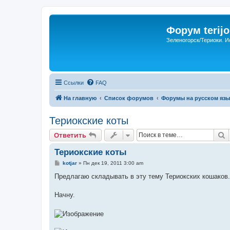
Форум terijo
Зеленогорск/Териоки. И
Ссылки
FAQ
На главную
Список форумов
Форумы на русском язы
Териокские коты
П
Ответить
Териокские коты
С
kotjar
»
Пн дек 19, 2011 3:00 am
о
о
Предлагаю складывать в эту тему Териокских кошаков.
б
щ
е
Начну.
н
и
е