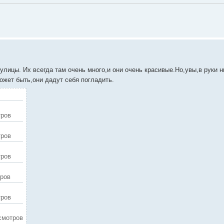
улицы. Их всегда там очень много,и они очень красивые.Но,увы,в руки н
ожет быть,они дадут себя погладить.
тров
тров
тров
тров
тров
осмотров