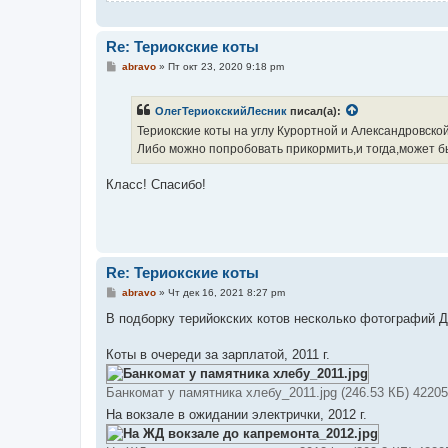
Re: Териокские коты
С
abravo
»
Пт окт 23, 2020 9:18 pm
о
о
б
ОлегТериокскийЛесник
писал(а):
щ
е
Териокские коты на углу Курортной и Александровской
н
Либо можно попробовать прикормить,и тогда,может бы
и
е
Класс! Спасибо!
Re: Териокские коты
С
abravo
»
Чт дек 16, 2021 8:27 pm
о
о
В подборку терийокских котов несколько фотографий Д
б
щ
е
Коты в очереди за зарплатой, 2011 г.
н
и
е
Банкомат у памятника хлебу_2011.jpg (246.53 КБ) 4220
На вокзале в ожидании электрички, 2012 г.