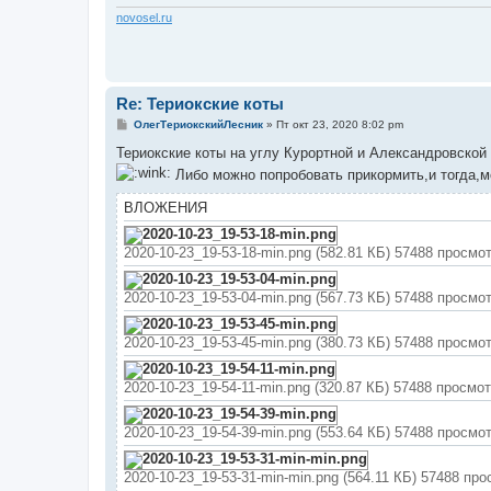
н
и
novosel.ru
е
Re: Териокские коты
С
ОлегТериокскийЛесник
»
Пт окт 23, 2020 8:02 pm
о
о
Териокские коты на углу Курортной и Александровской 
б
Либо можно попробовать прикормить,и тогда,м
щ
е
н
ВЛОЖЕНИЯ
и
е
2020-10-23_19-53-18-min.png (582.81 КБ) 57488 просмо
2020-10-23_19-53-04-min.png (567.73 КБ) 57488 просмо
2020-10-23_19-53-45-min.png (380.73 КБ) 57488 просмо
2020-10-23_19-54-11-min.png (320.87 КБ) 57488 просмо
2020-10-23_19-54-39-min.png (553.64 КБ) 57488 просмо
2020-10-23_19-53-31-min-min.png (564.11 КБ) 57488 пр