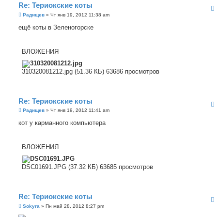
Re: Териокские коты
С
Радищев
»
Чт янв 19, 2012 11:38 am
о
о
ещё коты в Зеленогорске
б
щ
е
н
ВЛОЖЕНИЯ
и
е
310320081212.jpg (51.36 КБ) 63686 просмотров
Re: Териокские коты
С
Радищев
»
Чт янв 19, 2012 11:41 am
о
о
кот у карманного компьютера
б
щ
е
н
ВЛОЖЕНИЯ
и
е
DSC01691.JPG (37.32 КБ) 63685 просмотров
Re: Териокские коты
С
Sokyra
»
Пн май 28, 2012 8:27 pm
о