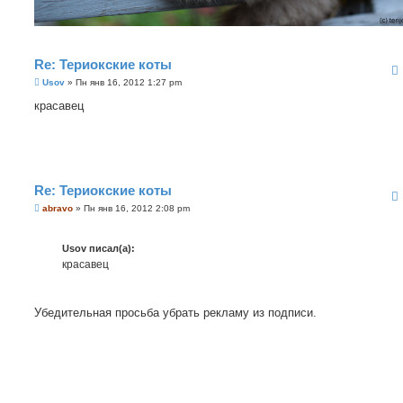
Re: Териокские коты
С
Usov
»
Пн янв 16, 2012 1:27 pm
о
о
красавец
б
щ
е
н
и
е
Re: Териокские коты
С
abravo
»
Пн янв 16, 2012 2:08 pm
о
о
б
Usov писал(а):
щ
е
красавец
н
и
е
Убедительная просьба убрать рекламу из подписи.