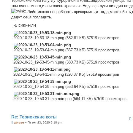
Териокские коты на углу Курортной и Александровской улицы. Их 
б
там очень много,и они очень красивые.Но,увы,в руки ни один не д
щ
е
Либо можно попробовать прикормить,и тогда,может быть,
н
дадут себя погладить.
и
е
ВЛОЖЕНИЯ
2020-10-23_19-53-18-min.png (582.81 КБ) 57519 просмотров
2020-10-23_19-53-04-min.png (567.73 КБ) 57519 просмотров
2020-10-23_19-53-45-min.png (380.73 КБ) 57519 просмотров
2020-10-23_19-54-11-min.png (320.87 КБ) 57519 просмотров
2020-10-23_19-54-39-min.png (553.64 КБ) 57519 просмотров
2020-10-23_19-53-31-min-min.png (564.11 КБ) 57519 просмотров
Re: Териокские коты
С
abravo
»
Пт окт 23, 2020 9:18 pm
о
о
б