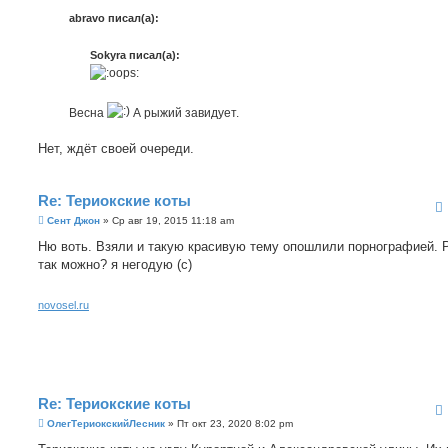
б
abravo писал(а):
щ
е
н
Sokyra писал(а):
и
е
Весна
А рыжий завидует.
Нет, ждёт своей очереди.
Re: Териокские коты
С
Сент Джон
»
Ср авг 19, 2015 11:18 am
о
о
Ню воть. Взяли и такую красивую тему опошлили порнографией. 
б
так можно? я негодую (с)
щ
е
н
и
novosel.ru
е
Re: Териокские коты
С
ОлегТериокскийЛесник
»
Пт окт 23, 2020 8:02 pm
о
о