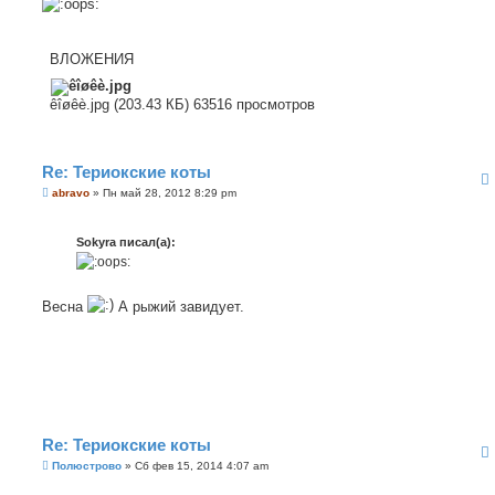
о
б
щ
е
н
ВЛОЖЕНИЯ
и
е
êîøêè.jpg (203.43 КБ) 63516 просмотров
Re: Териокские коты
С
abravo
»
Пн май 28, 2012 8:29 pm
о
о
б
Sokyra писал(а):
щ
е
н
и
е
Весна
А рыжий завидует.
Re: Териокские коты
С
Полюстрово
»
Сб фев 15, 2014 4:07 am
о
о