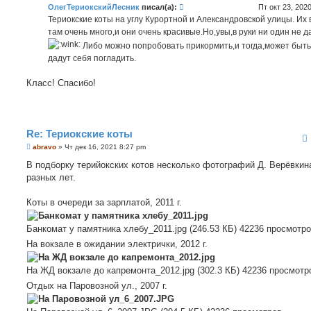
ОлегТериокскийЛесник
писал(а):
Пт окт 23, 202
щ
е
Териокские коты на углу Курортной и Александровской улицы. Их 
н
там очень много,и они очень красивые.Но,увы,в руки ни один не д
и
е
Либо можно попробовать прикормить,и тогда,может быть
дадут себя погладить.
Класс! Спасибо!
Re: Териокские коты
С
abravo
»
Чт дек 16, 2021 8:27 pm
о
о
В подборку терийокских котов несколько фотографий Д. Верёвкин
б
разных лет.
щ
е
н
Коты в очереди за зарплатой, 2011 г.
и
е
Банкомат у памятника хлебу_2011.jpg (246.53 КБ) 42236 просмотр
На вокзале в ожидании электрички, 2012 г.
На ЖД вокзале до капремонта_2012.jpg (302.3 КБ) 42236 просмотр
Отдых на Паровозной ул., 2007 г.