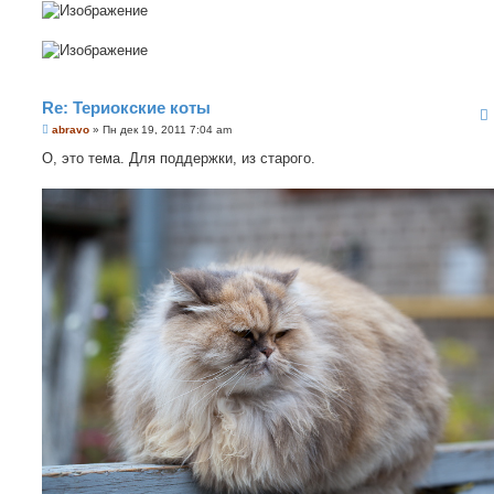
Re: Териокские коты
С
abravo
»
Пн дек 19, 2011 7:04 am
о
о
О, это тема. Для поддержки, из старого.
б
щ
е
н
и
е