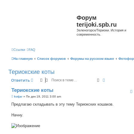
Форум
terijoki.spb.ru
Зеленогорск/Териоки. История и
современность.
Ссылки
FAQ
На главную
Список форумов
Форумы на русском языке
Фотофор
Териокские коты
Поиск
Расширенный 
Ответить
Териокские коты
С
kotjar
»
Пн дек 19, 2011 3:00 am
о
о
Предлагаю складывать в эту тему Териокских кошаков.
б
щ
е
Начну.
н
и
е