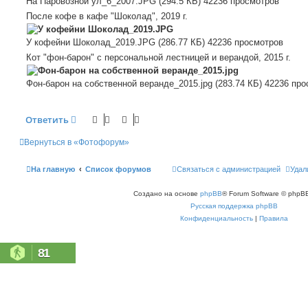
На Паровозной ул_6_2007.JPG (294.5 КБ) 42236 просмотров
После кофе в кафе "Шоколад", 2019 г.
У кофейни Шоколад_2019.JPG (286.77 КБ) 42236 просмотров
Кот "фон-барон" с персональной лестницей и верандой, 2015 г.
Фон-барон на собственной веранде_2015.jpg (283.74 КБ) 42236 пр
Ответить
Вернуться в «Фотофорум»
На главную
Список форумов
Связаться с администрацией
Удал
Создано на основе
phpBB
® Forum Software © phpBB
Русская поддержка phpBB
Конфиденциальность
|
Правила
81