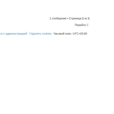
n
t
o
l
i
k
e
1 сообщение • Страница
1
из
1
t
h
Перейти
i
s
p
ся с администрацией
Удалить cookies
Часовой пояс:
UTC+03:00
o
s
t