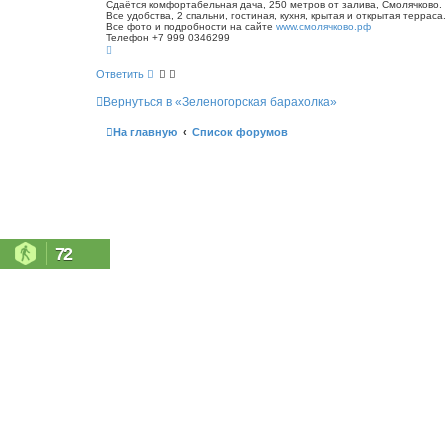
о
Сдаётся комфортабельная дача, 250 метров от залива, Смолячково.
с
Все удобства, 2 спальни, гостиная, кухня, крытая и открытая терраса.
б
к
Все фото и подробности на сайте
www.смолячково.рф
щ
Телефон +7 999 0346299
е
В
н
е
р
и
Ответить
н
е
у
Вернуться в «Зеленогорская барахолка»
т
ь
с
На главную
Список форумов
я
к
н
а
ч
а
л
у
72