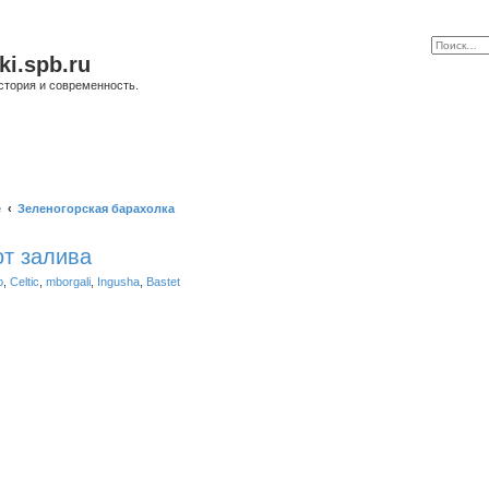
ki.spb.ru
стория и современность.
е
Зеленогорская барахолка
от залива
b
,
Celtic
,
mborgali
,
Ingusha
,
Bastet