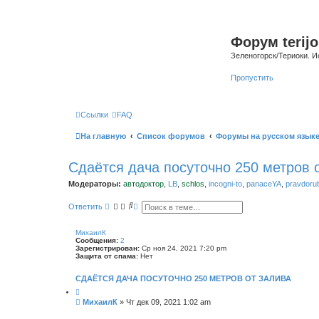
Форум terijo
Зеленогорск/Териоки. И
Пропустить
Ссылки
FAQ
На главную
Список форумов
Форумы на русском язык
Сдаётся дача посуточно 250 метров 
Модераторы:
автодоктор
,
LB
,
schlos
,
incogni-to
,
panaceYA
,
pravdoru
П
Р
Ответить
о
а
и
с
с
ш
МихаилК
к
и
Сообщения:
2
р
Зарегистрирован:
Ср ноя 24, 2021 7:20 pm
е
Защита от спама:
Нет
н
н
СДАЁТСЯ ДАЧА ПОСУТОЧНО 250 МЕТРОВ ОТ ЗАЛИВА
ы
й
п
С
МихаилК
»
Чт дек 09, 2021 1:02 am
о
о
и