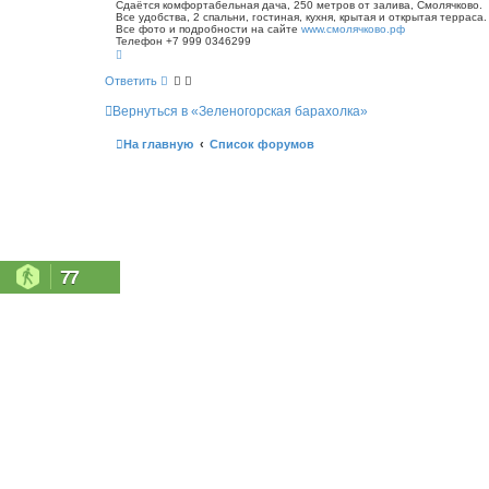
о
Сдаётся комфортабельная дача, 250 метров от залива, Смолячково.
с
Все удобства, 2 спальни, гостиная, кухня, крытая и открытая терраса.
б
к
Все фото и подробности на сайте
www.смолячково.рф
щ
Телефон +7 999 0346299
е
В
н
е
р
и
Ответить
н
е
у
Вернуться в «Зеленогорская барахолка»
т
ь
с
На главную
Список форумов
я
к
н
а
ч
а
л
у
77