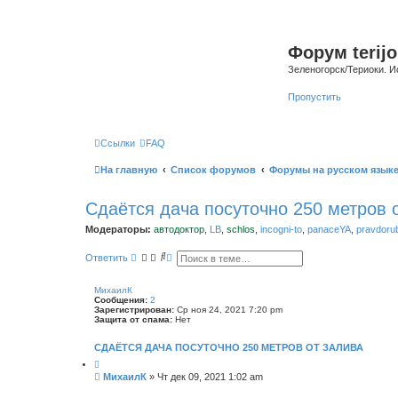
Форум terijo
Зеленогорск/Териоки. И
Пропустить
Ссылки
FAQ
На главную
Список форумов
Форумы на русском язык
Сдаётся дача посуточно 250 метров 
Модераторы:
автодоктор
,
LB
,
schlos
,
incogni-to
,
panaceYA
,
pravdoru
П
Р
Ответить
о
а
и
с
с
ш
МихаилК
к
и
Сообщения:
2
р
Зарегистрирован:
Ср ноя 24, 2021 7:20 pm
е
Защита от спама:
Нет
н
н
СДАЁТСЯ ДАЧА ПОСУТОЧНО 250 МЕТРОВ ОТ ЗАЛИВА
ы
й
п
С
МихаилК
»
Чт дек 09, 2021 1:02 am
о
о
и