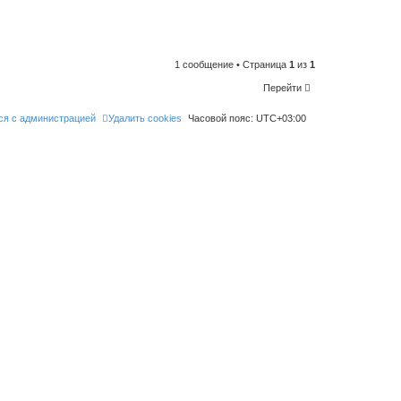
n
t
o
l
i
k
e
1 сообщение • Страница
1
из
1
t
h
Перейти
i
s
p
ся с администрацией
Удалить cookies
Часовой пояс:
UTC+03:00
o
s
t