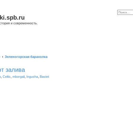
ki.spb.ru
стория и современность.
е
Зеленогорская барахолка
от залива
b
,
Celtic
,
mborgali
,
Ingusha
,
Bastet